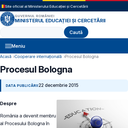
Sari la conținutul principal
Site oficial al Ministerului Educației și Cercetării
GUVERNUL ROMÂNIEI
MINISTERUL EDUCAȚIEI ȘI CERCETĂRII
Caută
Meniu
Navigație principală
Cale de navigare
Acasă
Cooperare internațională
Procesul Bologna
Procesul Bologna
22 decembrie 2015
DATA PUBLICĂRII
Despre
România a devenit membru
al Procesului Bologna în