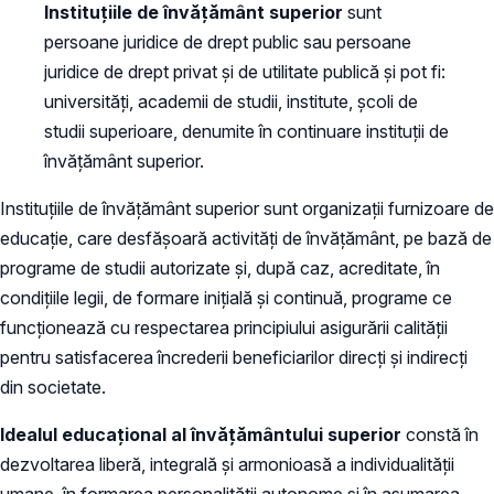
Instituţiile de învăţământ superior
sunt
persoane juridice de drept public sau persoane
juridice de drept privat şi de utilitate publică şi pot fi:
universităţi, academii de studii, institute, şcoli de
studii superioare, denumite în continuare instituţii de
învăţământ superior.
Instituţiile de învăţământ superior sunt organizaţii furnizoare de
educaţie, care desfăşoară activităţi de învăţământ, pe bază de
programe de studii autorizate şi, după caz, acreditate, în
condiţiile legii, de formare iniţială şi continuă, programe ce
funcţionează cu respectarea principiului asigurării calităţii
pentru satisfacerea încrederii beneficiarilor direcţi şi indirecţi
din societate.
Idealul educaţional al învăţământului superior
constă în
dezvoltarea liberă, integrală şi armonioasă a individualităţii
umane, în formarea personalităţii autonome şi în asumarea