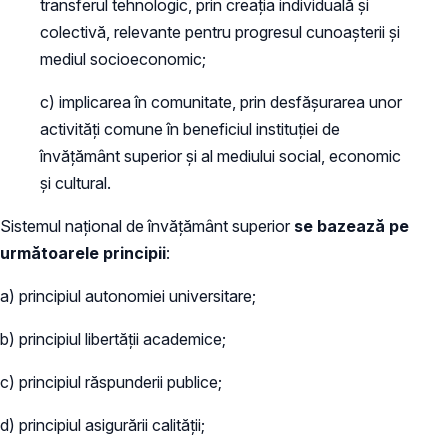
transferul tehnologic, prin creaţia individuală şi
colectivă, relevante pentru progresul cunoaşterii şi
mediul socioeconomic;
c) implicarea în comunitate, prin desfăşurarea unor
activităţi comune în beneficiul instituţiei de
învăţământ superior şi al mediului social, economic
şi cultural.
Sistemul naţional de învăţământ superior
se bazează pe
următoarele principii
:
a) principiul autonomiei universitare;
b) principiul libertăţii academice;
c) principiul răspunderii publice;
d) principiul asigurării calităţii;