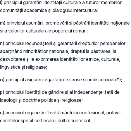
l) principiul garantării identităţii culturale a tuturor membrilor
comunităţii academice şi dialogului intercultural;
m) principiul asumării, promovării şi păstrării identităţii naţionale
şi a valorilor culturale ale poporului român;
n) principiul recunoaşterii şi garantării drepturilor persoanelor
aparţinând minorităţilor naţionale, dreptul la păstrarea, la
dezvoltarea şi la exprimarea identităţii lor etnice, culturale,
lingvistice şi religioase;
o) principiul asigurării egalităţii de şanse şi nediscriminării*);
p) principiul libertăţii de gândire şi al independenţei faţă de
ideologii şi doctrine politice şi religioase;
q) principiul organizării învăţământului confesional, potrivit
cerinţelor specifice fiecărui cult recunoscut;