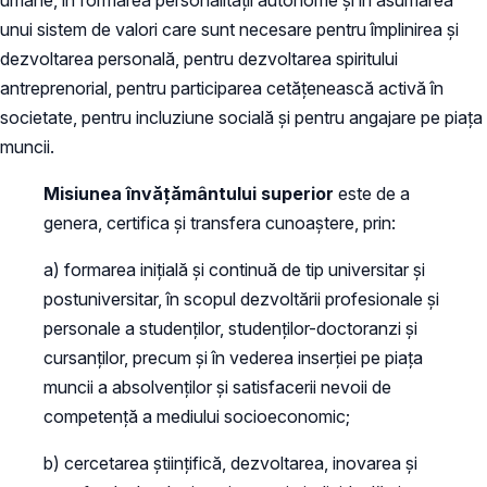
unui sistem de valori care sunt necesare pentru împlinirea şi
dezvoltarea personală, pentru dezvoltarea spiritului
antreprenorial, pentru participarea cetăţenească activă în
societate, pentru incluziune socială şi pentru angajare pe piaţa
muncii.
Misiunea învăţământului superior
este de a
genera, certifica şi transfera cunoaştere, prin:
a) formarea iniţială şi continuă de tip universitar şi
postuniversitar, în scopul dezvoltării profesionale şi
personale a studenţilor, studenţilor-doctoranzi şi
cursanţilor, precum şi în vederea inserţiei pe piaţa
muncii a absolvenţilor şi satisfacerii nevoii de
competenţă a mediului socioeconomic;
b) cercetarea ştiinţifică, dezvoltarea, inovarea şi