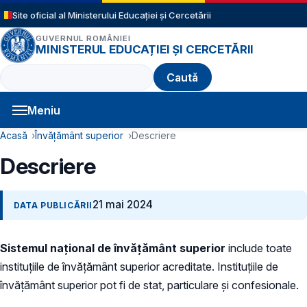
Sari la conținutul principal
Site oficial al Ministerului Educației și Cercetării
GUVERNUL ROMÂNIEI
MINISTERUL EDUCAȚIEI ȘI CERCETĂRII
Caută
Meniu
Navigație principală
Cale de navigare
Acasă
Învățământ superior
Descriere
Descriere
21 mai 2024
DATA PUBLICĂRII
Sistemul naţional de învăţământ superior
include toate
instituţiile de învăţământ superior acreditate. Instituţiile de
învăţământ superior pot fi de stat, particulare şi confesionale.