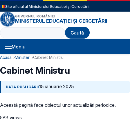
Sari la conținutul principal
Site oficial al Ministerului Educației și Cercetării
GUVERNUL ROMÂNIEI
MINISTERUL EDUCAȚIEI ȘI CERCETĂRII
Caută
Meniu
Navigație principală
Cale de navigare
Acasă
Minister
Cabinet Ministru
Cabinet Ministru
15 ianuarie 2025
DATA PUBLICĂRII
Această pagină face obiectul unor actualizări periodice.
583 views