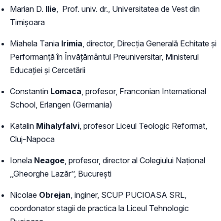
Marian D.
Ilie
, Prof. univ. dr., Universitatea de Vest din
Timișoara
Miahela Tania
Irimia
, director, Direcția Generală Echitate și
Performanță în Învățământul Preuniversitar, Ministerul
Educației și Cercetării
Constantin
Lomaca
, profesor, Franconian International
School, Erlangen (Germania)
Katalin
Mihalyfalvi
, profesor Liceul Teologic Reformat,
Cluj-Napoca
Ionela
Neagoe
, profesor, director al Colegiului Național
,,Gheorghe Lazăr’’, București
Nicolae
Obrejan
, inginer, SCUP PUCIOASA SRL,
coordonator stagii de practica la Liceul Tehnologic