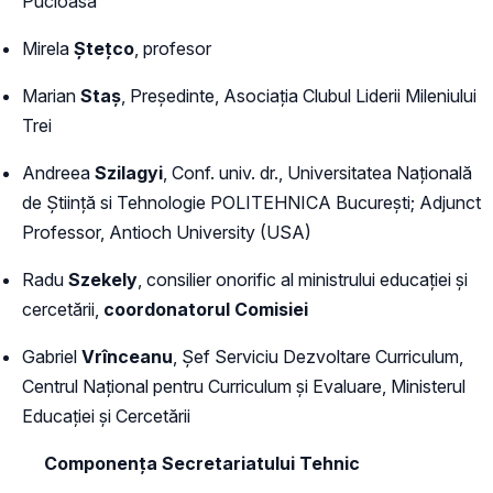
Pucioasa
Mirela
Ștețco
, profesor
Marian
Staș
, Președinte, Asociația Clubul Liderii Mileniului
Trei
Andreea
Szilagyi
, Conf. univ. dr., Universitatea Națională
de Știință si Tehnologie POLITEHNICA București; Adjunct
Professor, Antioch University (USA)
Radu
Szekely
, consilier onorific al ministrului educației și
cercetării,
coordonatorul Comisiei
Gabriel
Vrînceanu
, Şef Serviciu Dezvoltare Curriculum,
Centrul Național pentru Curriculum şi Evaluare, Ministerul
Educației și Cercetării
Componența Secretariatului Tehnic