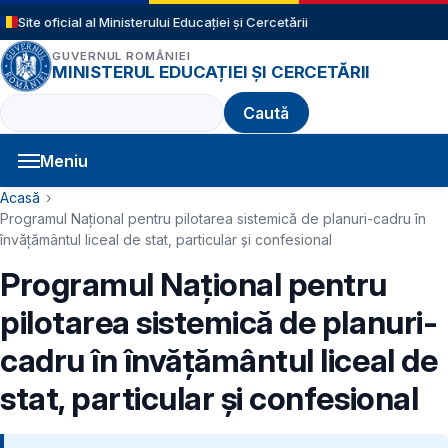
Sari la conținutul principal
Site oficial al Ministerului Educației și Cercetării
GUVERNUL ROMÂNIEI
MINISTERUL EDUCAȚIEI ȘI CERCETĂRII
Caută
Meniu
Navigație principală
Cale de navigare
Acasă
Programul Național pentru pilotarea sistemică de planuri-cadru în
învățământul liceal de stat, particular și confesional
Programul Național pentru
pilotarea sistemică de planuri-
cadru în învățământul liceal de
stat, particular și confesional