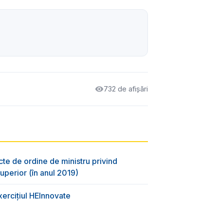
732 de afișări
cte de ordine de ministru privind
uperior (în anul 2019)
xercițiul HEInnovate