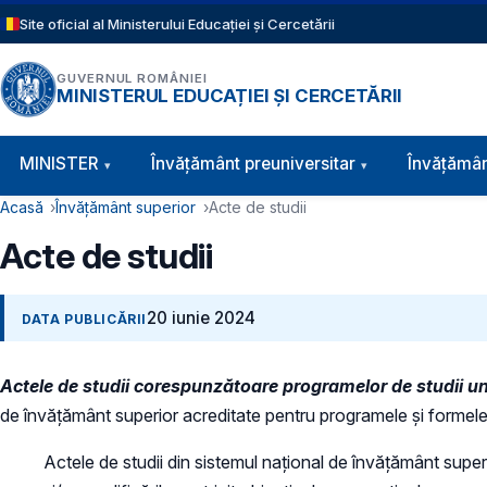
Sari la conținutul principal
Site oficial al Ministerului Educației și Cercetării
GUVERNUL ROMÂNIEI
MINISTERUL EDUCAȚIEI ȘI CERCETĂRII
Navigație principală
MINISTER
Învăţământ preuniversitar
Învățămân
Cale de navigare
Acasă
Învățământ superior
Acte de studii
Acte de studii
20 iunie 2024
DATA PUBLICĂRII
Actele de studii corespunzătoare programelor de studii un
de învățământ superior acreditate pentru programele și formele 
Actele de studii din sistemul național de învățământ superi