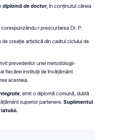
te
diplomă de doctor
, în conținutul căreia
l, corespunzându-i prescurtarea Dr. P.
de creație artistică din cadrul ciclului de
rivit prevederilor unei metodologii-
l fiecărei instituții de învățământ
rea acesteia.
integrate
, emit o diplomă comună, dublă
învățământ superior partenere.
Suplimentul
iatului.