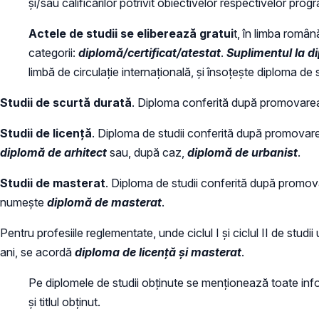
și/sau calificărilor potrivit obiectivelor respectivelor progr
Actele de studii se eliberează gratui
t, în limba română
categorii:
diplomă/certificat/atestat
.
Suplimentul la d
limbă de circulație internațională, și însoțește diploma de s
Studii de scurtă durată
. Diploma conferită după promovarea
Studii de licență
. Diploma de studii conferită după promovare
diplomă de arhitect
sau, după caz,
diplomă de urbanist
.
Studii de masterat
. Diploma de studii conferită după promova
numește
diplomă de masterat
.
Pentru profesiile reglementate, unde ciclul I și ciclul II de stud
ani, se acordă
diploma de licență și masterat
.
Pe diplomele de studii obținute se menționează toate info
și titlul obținut.