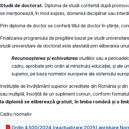
Studii de doctorat.
Diploma de studii conferită după promov
se menționează, în mod expres, domeniul disciplinar sau interdis
Prin diploma de doctor se conferă titlul de doctor în științe, 
Finalizarea programului de pregătire bazat pe studii universitare 
studii universitare de doctorat este atestată prin eliberarea unui 
Recunoașterea și echivalarea
studiilor sau a perioadelo
cadru, aprobate prin ordin al ministrului educației, și ale 
superior, pe baza normelor europene ale sistemului europe
Instituțiile de învățământ superior acreditate din România și di
sau multiplă, însoțită de un supliment comun, conform formatului 
la diplomă se eliberează gratuit, în limba română și o limb
Cadru normativ
Ordin 4.500/2024 (reactualizare 2025) aprobare Norm