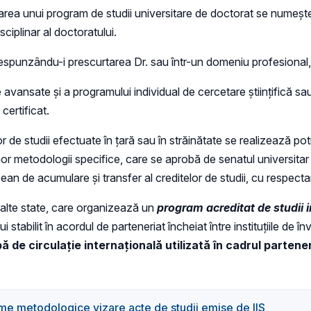
area unui program de studii universitare de doctorat se numeș
ciplinar al doctoratului.
corespunzându-i prescurtarea Dr. sau într-un domeniu profesiona
avansate și a programului individual de cercetare științifică sau 
certificat.
r de studii efectuate în țară sau în străinătate se realizează pot
unor metodologii specifice, care se aprobă de senatul universitar a
an de acumulare și transfer al creditelor de studii, cu respecta
n alte state, care organizează un
program acreditat de
studii 
stabilit în acordul de parteneriat încheiat între instituțiile de 
ă de circulație internațională utilizată în cadrul partener
e metodologice vizare acte de studii emise de IIS