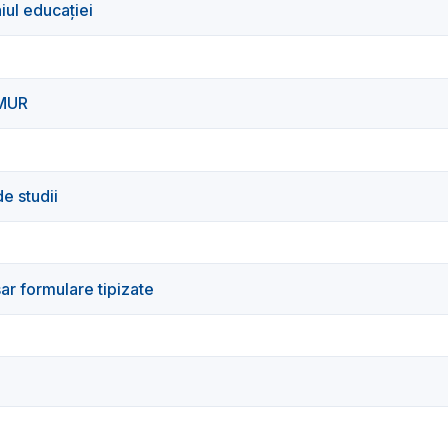
ul educației
RMUR
e studii
r formulare tipizate