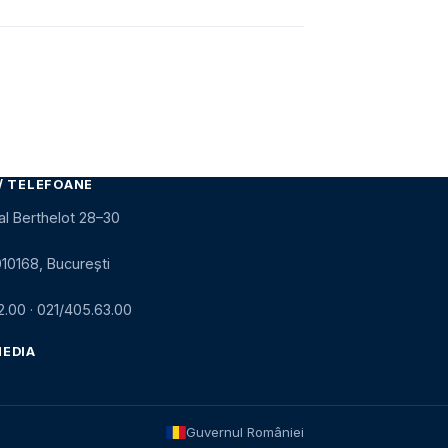
/ TELEFOANE
al Berthelot 28–30
010168, București
2.00
·
021/405.63.00
MEDIA
Guvernul României