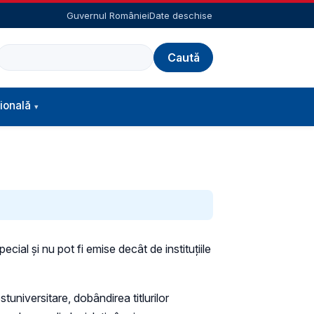
Guvernul României
Date deschise
Caută
ională
pecial și nu pot fi emise decât de instituțiile
universitare, dobândirea titlurilor