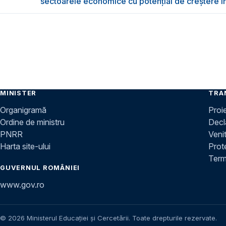
sectoarele economice cu potențial de creștere 
MINISTER
TRA
Organigramă
Proi
Ordine de ministru
Decla
PNRR
Venit
Harta site-ului
Prot
Terme
GUVERNUL ROMÂNIEI
www.gov.ro
© 2026 Ministerul Educației și Cercetării. Toate drepturile rezervate.