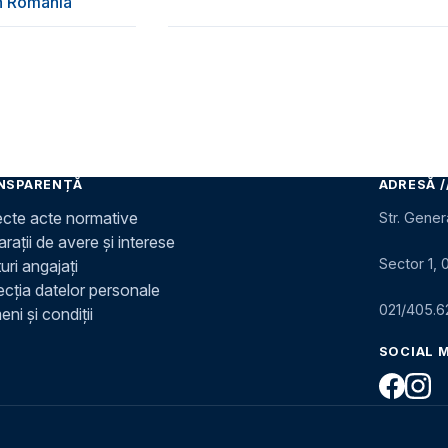
în România
NSPARENȚĂ
ADRESĂ /
ecte acte normative
Str. Gener
rații de avere și interese
Sector 1, 
uri angajați
ecția datelor personale
021/405.6
ni și condiții
SOCIAL 