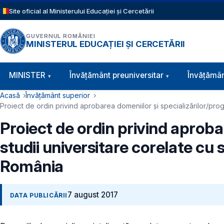
Sari la conținutul principal
Site oficial al Ministerului Educației și Cercetării
GUVERNUL ROMÂNIEI
MINISTERUL EDUCAȚIEI ȘI CERCETĂRII
Navigație principală
MINISTER
Învăţământ preuniversitar
Învățămân
Cale de navigare
Acasă
Învățământ superior
Proiect de ordin privind aprobarea domeniilor și specializărilor/pr
Proiect de ordin privind aproba
studii universitare corelate cu
România
7 august 2017
DATA PUBLICĂRII