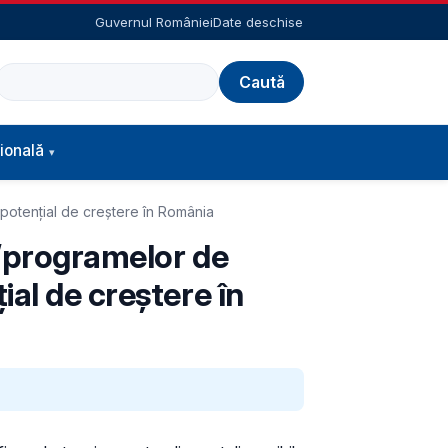
Guvernul României
Date deschise
Caută
ională
 potențial de creștere în România
or/programelor de
ial de creștere în