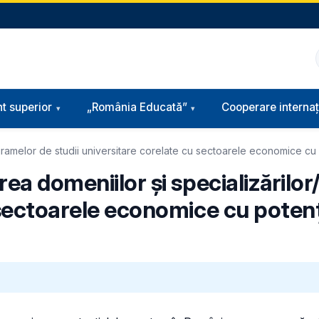
t superior
„România Educată”
Cooperare internaț
ogramelor de studii universitare corelate cu sectoarele economice cu
rea domeniilor și specializăril
 sectoarele economice cu potenț