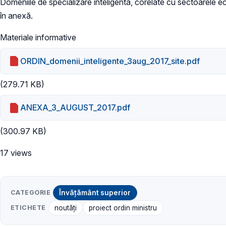
Domeniile de specializare inteligentă, corelate cu sectoarele e
în anexă.
Materiale informative
ORDIN_domenii_inteligente_3aug_2017_site.pdf
(279.71 KB)
ANEXA_3_AUGUST_2017.pdf
(300.97 KB)
17 views
CATEGORIE
Învățământ superior
ETICHETE
noutăți
proiect ordin ministru