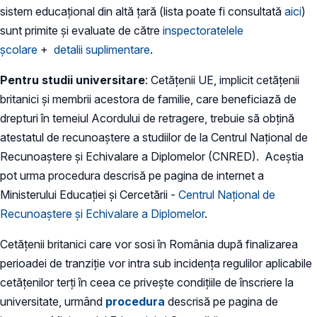
sistem educaţional din altă ţară (lista poate fi consultată
aici
)
sunt primite şi evaluate de către
inspectoratelele
şcolare
+
detalii suplimentare
.
Pentru studii universitare
: Cetățenii UE, implicit cetățenii
britanici și membrii acestora de familie, care beneficiază de
drepturi în temeiul Acordului de retragere, trebuie să obțină
atestatul de recunoaștere a studiilor de la Centrul Național de
Recunoaștere și Echivalare a Diplomelor (CNRED). Aceștia
pot urma procedura descrisă pe pagina de internet a
Ministerului Educației și Cercetării -
Centrul Național de
Recunoaștere și Echivalare a Diplomelor
.
Cetățenii britanici care vor sosi în România după finalizarea
perioadei de tranziție vor intra sub incidența regulilor aplicabile
cetățenilor terți în ceea ce privește condițiile de înscriere la
universitate, urmând
procedura
descrisă pe pagina de