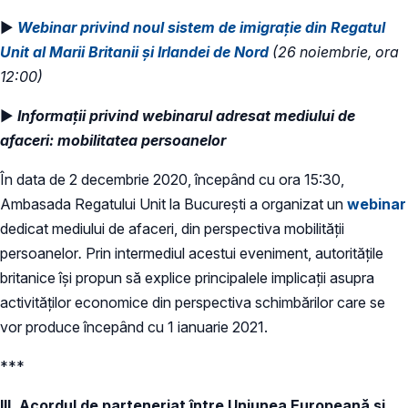
►
Webinar privind noul sistem de imigrație din Regatul
Unit al Marii Britanii și Irlandei de Nord
(26 noiembrie, ora
12:00)
►
Informații privind webinarul adresat mediului de
afaceri: mobilitatea persoanelor
În data de 2 decembrie 2020, începând cu ora 15:30,
Ambasada Regatului Unit la București a organizat un
webinar
dedicat mediului de afaceri, din perspectiva mobilității
persoanelor
.
Prin intermediul acestui eveniment, autoritățile
britanice își propun să explice principalele implicații asupra
activităților economice din perspectiva schimbărilor care se
vor produce începând cu 1 ianuarie 2021.
***
III. Acordul de parteneriat între Uniunea Europeană și