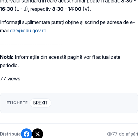
Intervalul standard în care acest număr poate fi apelat:
8:30 -
16:30
(L - J), respectiv
8:30 - 14:00
(V).
Informații suplimentare puteți obține și scriind pe adresa de e-
mail
dae@edu.gov.ro
.
-----------------------------
Notă:
Informațiile din această pagină vor fi actualizate
periodic.
77 views
ETICHETE
BREXIT
77 de afișări
Distribuie