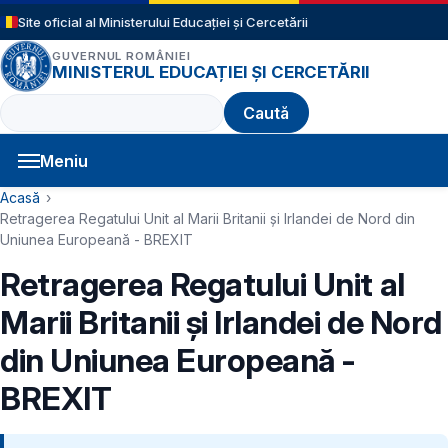
Sari la conținutul principal
Site oficial al Ministerului Educației și Cercetării
GUVERNUL ROMÂNIEI
MINISTERUL EDUCAȚIEI ȘI CERCETĂRII
Caută
Meniu
Navigație principală
Cale de navigare
Acasă
Retragerea Regatului Unit al Marii Britanii și Irlandei de Nord din
Uniunea Europeană - BREXIT
Retragerea Regatului Unit al
Marii Britanii și Irlandei de Nord
din Uniunea Europeană -
BREXIT