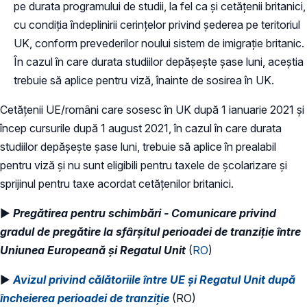
pe durata programului de studii, la fel ca și cetățenii britanici,
cu condiția îndeplinirii cerințelor privind șederea pe teritoriul
UK, conform prevederilor noului sistem de imigrație britanic.
În cazul în care durata studiilor depășește șase luni, aceștia
trebuie să aplice pentru viză, înainte de sosirea în UK.
Cetățenii UE/români care sosesc în UK după 1 ianuarie 2021 și
încep cursurile după 1 august 2021, în cazul în care durata
studiilor depășește șase luni, trebuie să aplice în prealabil
pentru viză și nu sunt eligibili pentru taxele de școlarizare și
sprijinul pentru taxe acordat cetățenilor britanici.
►
Pregătirea pentru schimbări - Comunicare privind
gradul de pregătire la sfârșitul perioadei de tranziție între
Uniunea Europeană și Regatul Unit
(
RO
)
►
Avizul privind călătoriile între UE și Regatul Unit după
încheierea perioadei de tranziție
(RO)