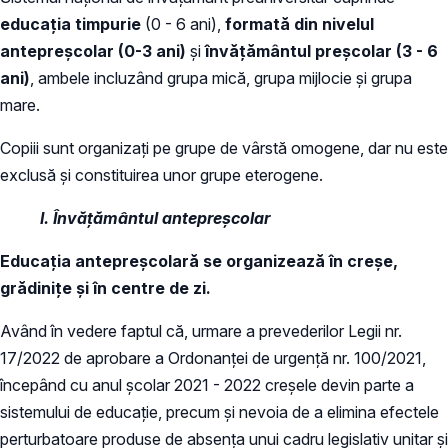
educaţia timpurie
(0 - 6 ani),
formată din nivelul
antepreşcolar (0-3 ani)
şi
învăţământul preşcolar (3 - 6
ani)
, ambele incluzând grupa mică, grupa mijlocie şi grupa
mare.
Copiii sunt organizați pe grupe de vârstă omogene, dar nu este
exclusă și constituirea unor grupe eterogene.
I. Învățământul antepreșcolar
Educaţia antepreşcolară se organizează în creşe,
grădiniţe şi în centre de zi.
Având în vedere faptul că, urmare a prevederilor Legii nr.
17/2022 de aprobare a Ordonanței de urgență nr. 100/2021,
începând cu anul școlar 2021 - 2022 creșele devin parte a
sistemului de educație, precum şi nevoia de a elimina efectele
perturbatoare produse de absenţa unui cadru legislativ unitar și