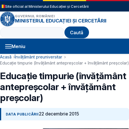
Sari la conținutul principal
Site oficial al Ministerului Educației și Cercetării
GUVERNUL ROMÂNIEI
MINISTERUL EDUCAȚIEI ȘI CERCETĂRII
Caută
Meniu
Navigație principală
Cale de navigare
Acasă
Învățământ preuniversitar
Educație timpurie (învățământ antepreșcolar + învățământ preșcolar)
Educație timpurie (învățământ
antepreșcolar + învățământ
preșcolar)
22 decembrie 2015
DATA PUBLICĂRII