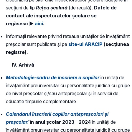
secțiuni de tip
Rețea școlară
(de regulă).
D
atele de
contact ale inspectoratelor școlare se
regăsesc ►
aici
.
Informații relevante privind rețeaua unităților de învățământ
preșcolar sunt publicate și pe
site-ul ARACIP
(secțiunea
registre).
IV. Arhivă
Metodologie-cadru de înscriere a copiilor
în unități de
învățământ preuniversitar cu personalitate juridică cu grupe
de nivel preșcolar și/sau antepreșcolar și în servicii de
educație timpurie complementare
Calendarul înscrierii copiilor antepreșcolari și
preșcolar
i
în anul școlar 2023 - 2024
în unități de
învățământ preuniversitar cu personalitate juridică cu grupe