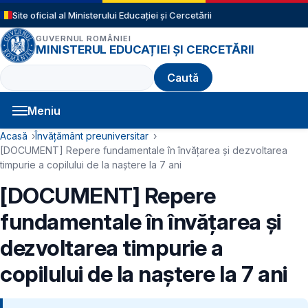
Sari la conținutul principal
Site oficial al Ministerului Educației și Cercetării
GUVERNUL ROMÂNIEI
MINISTERUL EDUCAȚIEI ȘI CERCETĂRII
Caută
Meniu
Navigație principală
Cale de navigare
Acasă
Învățământ preuniversitar
[DOCUMENT] Repere fundamentale în învățarea și dezvoltarea
timpurie a copilului de la naștere la 7 ani
[DOCUMENT] Repere
fundamentale în învățarea și
dezvoltarea timpurie a
copilului de la naștere la 7 ani