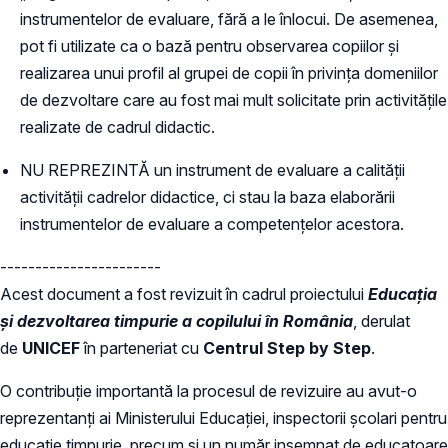
instrumentelor de evaluare, fără a le înlocui. De asemenea,
pot fi utilizate ca o bază pentru observarea copiilor și
realizarea unui profil al grupei de copii în privința domeniilor
de dezvoltare care au fost mai mult solicitate prin activitățile
realizate de cadrul didactic.
NU REPREZINTĂ un instrument de evaluare a calității
activității cadrelor didactice, ci stau la baza elaborării
instrumentelor de evaluare a competențelor acestora.
-----------------------
Acest document a fost revizuit în cadrul proiectului
Educația
și dezvoltarea timpurie a copilului în România
, derulat
de
UNICEF
în parteneriat cu
Centrul Step by Step
.
O contribuție importantă la procesul de revizuire au avut-o
reprezentanți ai Ministerului Educației, inspectorii școlari pentru
educație timpurie, precum și un număr insemnat de educatoare