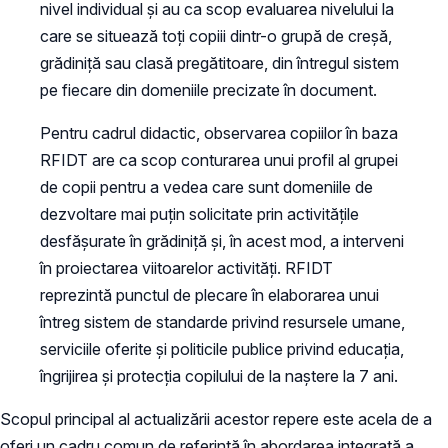
nivel individual și au ca scop evaluarea nivelului la
care se situează toți copiii dintr-o grupă de creșă,
grădiniță sau clasă pregătitoare, din întregul sistem
pe fiecare din domeniile precizate în document.
Pentru cadrul didactic, observarea copiilor în baza
RFIDT are ca scop conturarea unui profil al grupei
de copii pentru a vedea care sunt domeniile de
dezvoltare mai puțin solicitate prin activitățile
desfășurate în grădiniță și, în acest mod, a interveni
în proiectarea viitoarelor activități. RFIDT
reprezintă punctul de plecare în elaborarea unui
întreg sistem de standarde privind resursele umane,
serviciile oferite și politicile publice privind educația,
îngrijirea și protecția copilului de la naștere la 7 ani.
Scopul principal al actualizării acestor repere este acela de a
oferi un cadru comun de referință în abordarea integrată a