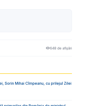
648 de afișări
ei, Sorin Mihai Cîmpeanu, cu prilejul Zilei
ă primarilor din România de ministrul