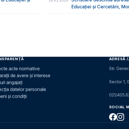
16.01.2020
Educației și Cercetării, Mo
NSPARENȚĂ
ADRESĂ /
ecte acte normative
Str. Gener
rații de avere și interese
Sector 1, 
uri angajați
ecția datelor personale
021/405.6
ni și condiții
SOCIAL 