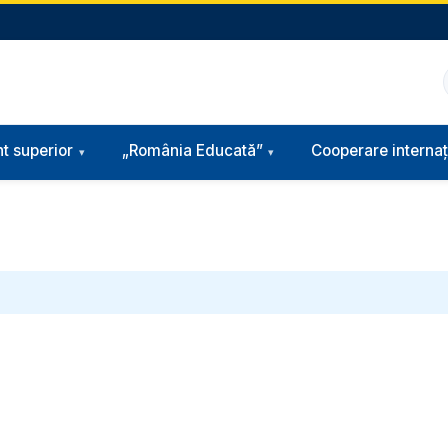
t superior
„România Educată”
Cooperare internaț