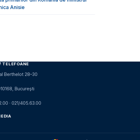
nica Anisie
/ TELEFOANE
al Berthelot 28–30
010168, București
2.00
·
021/405.63.00
MEDIA