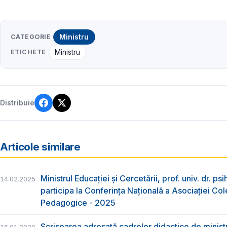
CATEGORIE
Ministru
ETICHETE
Ministru
Distribuie
Articole similare
Ministrul Educației și Cercetării, prof. univ. dr. ps
14.02.2025
participa la Conferința Națională a Asociației Cole
Pedagogice - 2025
Scrisoarea adresată cadrelor didactice de ministr