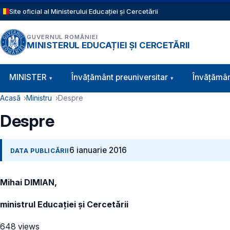
Sari la conținutul principal
Site oficial al Ministerului Educației și Cercetării
GUVERNUL ROMÂNIEI
MINISTERUL EDUCAȚIEI ȘI CERCETĂRII
Navigație principală
MINISTER
Învăţământ preuniversitar
Învățămân
Cale de navigare
Acasă
Ministru
Despre
Despre
6 ianuarie 2016
DATA PUBLICĂRII
Mihai DIMIAN,
ministrul Educației și Cercetării
648 views