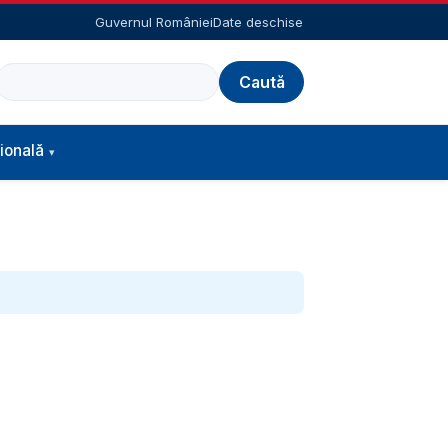
Guvernul României
Date deschise
Caută
ională