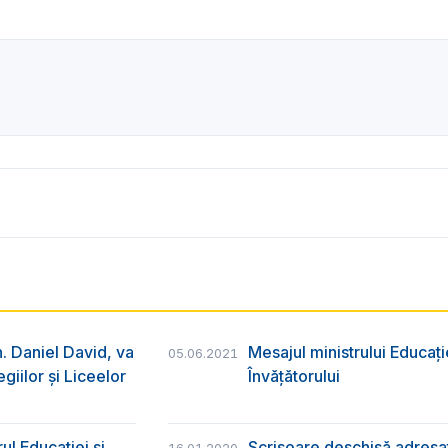
ih. Daniel David, va
Mesajul ministrului Educați
05.06.2021
giilor și Liceelor
Învățătorului
ul Educației și
Scrisoare deschisă adresat