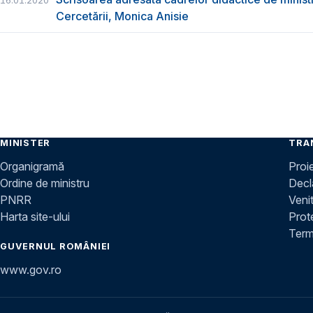
16.01.2020
Cercetării, Monica Anisie
MINISTER
TRA
Organigramă
Proi
Ordine de ministru
Decla
PNRR
Venit
Harta site-ului
Prot
Terme
GUVERNUL ROMÂNIEI
www.gov.ro