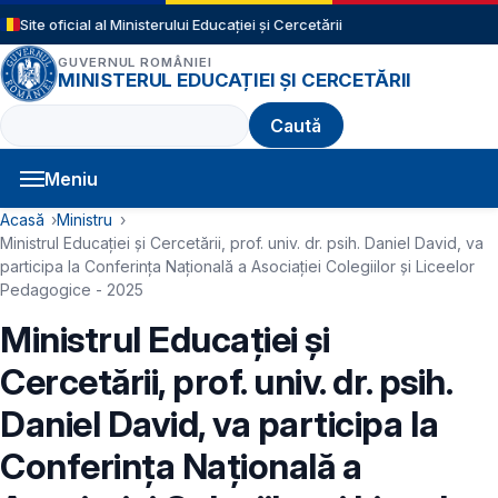
Sari la conținutul principal
Site oficial al Ministerului Educației și Cercetării
GUVERNUL ROMÂNIEI
MINISTERUL EDUCAȚIEI ȘI CERCETĂRII
Caută
Meniu
Navigație principală
Cale de navigare
Acasă
Ministru
Ministrul Educației și Cercetării, prof. univ. dr. psih. Daniel David, va
participa la Conferința Națională a Asociației Colegiilor și Liceelor
Pedagogice - 2025
Ministrul Educației și
Cercetării, prof. univ. dr. psih.
Daniel David, va participa la
Conferința Națională a