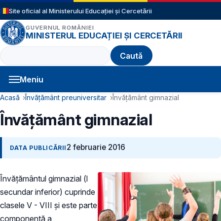
Sari la conținutul principal
Site oficial al Ministerului Educației și Cercetării
GUVERNUL ROMÂNIEI
MINISTERUL EDUCAȚIEI ȘI CERCETĂRII
Caută
Meniu
Navigație principală
Cale de navigare
Acasă
Învățământ preuniversitar
Învățământ gimnazial
Învățământ gimnazial
2 februarie 2016
DATA PUBLICĂRII
Învățământul gimnazial (l
secundar inferior) cuprinde
clasele V - VIII și este parte
componentă a