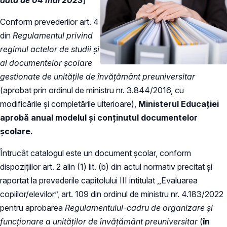
Conform prevederilor art. 4
din
Regulamentul privind
regimul actelor de studii și
al documentelor școlare
gestionate de unitățile de învățământ preuniversitar
(aprobat prin ordinul de ministru nr. 3.844/2016, cu
modificările și completările ulterioare),
Ministerul Educației
aprobă anual modelul și conținutul documentelor
școlare.
Întrucât catalogul este un document școlar, conform
dispozițiilor art. 2 alin (1) lit. (b) din actul normativ precitat și
raportat la prevederile capitolului III intitulat ,,Evaluarea
copiilor/elevilor”, art. 109 din ordinul de ministru nr. 4.183/2022
pentru aprobarea
Regulamentului-cadru de organizare și
funcționare a unităților de învățământ preuniversitar
(
în