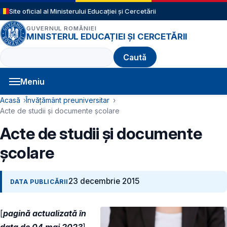
Sari la conținutul principal
Site oficial al Ministerului Educației și Cercetării
GUVERNUL ROMÂNIEI
MINISTERUL EDUCAȚIEI ȘI CERCETĂRII
Caută
Meniu
Navigație principală
Cale de navigare
Acasă
Învățământ preuniversitar
Acte de studii și documente școlare
Acte de studii și documente
școlare
23 decembrie 2015
DATA PUBLICĂRII
[
pagină actualizată în
data de 04 mai 2023
]