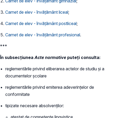
Carnet de elev - învățământ gimnazial
;
Carnet de elev - învățământ liceal
;
Carnet de elev - învățământ postliceal
;
Carnet de elev - învățământ profesional
.
***
În subsecțiunea
Acte normative
puteți consulta:
reglementările privind eliberarea actelor de studiu și a
documentelor școlare
reglementările privind emiterea adeverințelor de
conformitate
tipizate necesare absolvenților:
atestat de competențe lingvistice