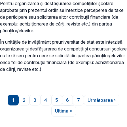
Pentru organizarea și desfășurarea competițiilor școlare
aprobate prin prezentul ordin se interzice perceperea de taxe
de participare sau solicitarea altor contribuții financiare (de
exemplu: achiziționarea de cărți, reviste etc.) din partea
părinților/elevilor.
În unitățile de învățământ preuniversitar de stat este interzisă
organizarea și desfășurarea de competiții și concursuri școlare
cu taxă sau pentru care se solicită din partea părinților/elevilor
orice fel de contribuție financiară (de exemplu: achiziționarea
de cărți, reviste etc.).
Paginare
1
2
3
4
5
6
7
Următoarea ›
Pagina
Pagina
Pagina
Pagina
Pagina
Pagina
Pagina
Pagina urm
Ultima »
Ultima pagină