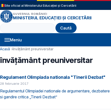
Sari la conținutul principal
Site oficial al Ministerului Educației și Cercetării
GUVERNUL ROMÂNIEI
MINISTERUL EDUCAȚIEI ȘI CERCETĂRII
Caută
Meniu
Navigație principală
Cale de navigare
Acasă
învățământ preuniversitar
învățământ preuniversitar
Regulament Olimpiada nationala "Tinerii Dezbat"
28 februarie 2017
Regulamentul Olimpiadei nationale de argumentare, dezbatere
si gandire critica „Tinerii Dezbat”