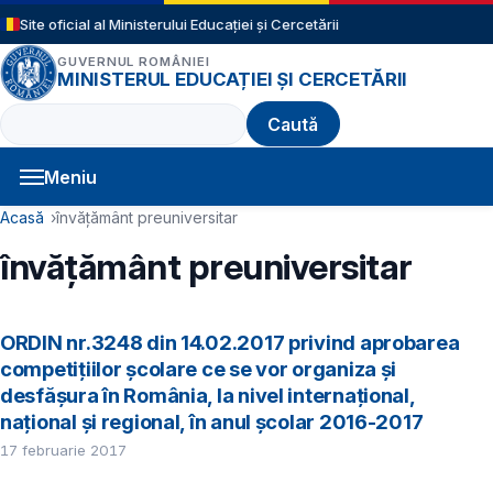
Sari la conținutul principal
Site oficial al Ministerului Educației și Cercetării
GUVERNUL ROMÂNIEI
MINISTERUL EDUCAȚIEI ȘI CERCETĂRII
Caută
Meniu
Navigație principală
Cale de navigare
Acasă
învățământ preuniversitar
învățământ preuniversitar
ORDIN nr.3248 din 14.02.2017 privind aprobarea
competițiilor școlare ce se vor organiza și
desfășura în România, la nivel internațional,
național și regional, în anul școlar 2016-2017
17 februarie 2017