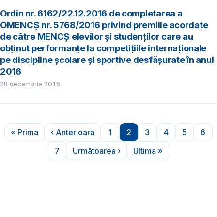
Ordin nr. 6162/22.12.2016 de completarea a
OMENCȘ nr. 5768/2016 privind premiile acordate
de către MENCȘ elevilor și studenților care au
obținut performanțe la competițiile internaționale
pe discipline școlare și sportive desfășurate în anul
2016
28 decembrie 2016
Paginare
« Prima
‹ Anterioara
1
2
3
4
5
6
Prima pagină
Pagina anterioară
Pagina
Pagina
Pagina
Pagina
Pagina
Pag
7
Următoarea ›
Ultima »
Pagina
Pagina următoare
Ultima pagină