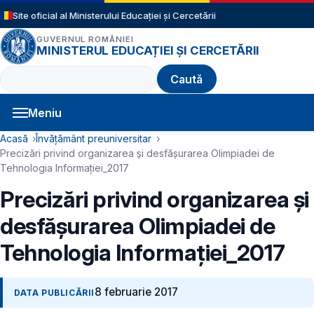
Sari la conținutul principal
Site oficial al Ministerului Educației și Cercetării
GUVERNUL ROMÂNIEI
MINISTERUL EDUCAȚIEI ȘI CERCETĂRII
Caută
Meniu
Navigație principală
Cale de navigare
Acasă
Învățământ preuniversitar
Precizări privind organizarea şi desfăşurarea Olimpiadei de
Tehnologia Informaţiei_2017
Precizări privind organizarea şi
desfăşurarea Olimpiadei de
Tehnologia Informaţiei_2017
8 februarie 2017
DATA PUBLICĂRII