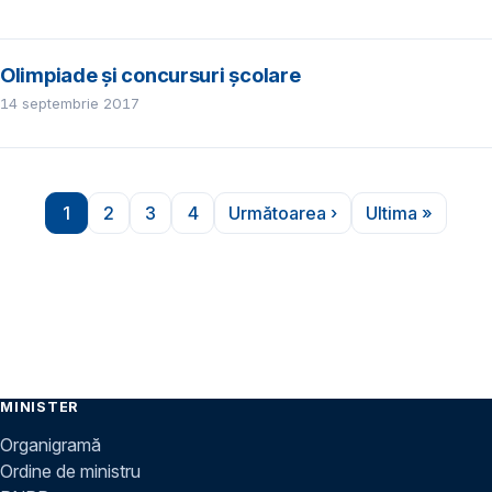
Olimpiade și concursuri școlare
14 septembrie 2017
Paginare
1
2
3
4
Următoarea ›
Ultima »
Pagina
Pagina
Pagina
Pagina
Pagina următoare
Ultima pag
MINISTER
Organigramă
Ordine de ministru