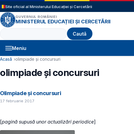
Sari la conținutul principal
Site oficial al Ministerului Educației și Cercetării
GUVERNUL ROMÂNIEI
MINISTERUL EDUCAȚIEI ȘI CERCETĂRII
Caută
Meniu
Navigație principală
Cale de navigare
Acasă
olimpiade și concursuri
olimpiade și concursuri
Olimpiade și concursuri
17 februarie 2017
[
pagină supusă unor actualizări periodice
]