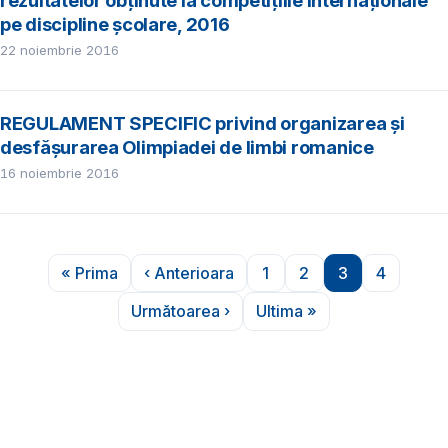
rezultatelor obţinute la competițiile internaţionale
pe discipline școlare, 2016
22 noiembrie 2016
REGULAMENT SPECIFIC privind organizarea și
desfășurarea Olimpiadei de limbi romanice
16 noiembrie 2016
Paginare
« Prima
‹ Anterioara
1
2
3
4
Prima pagină
Pagina anterioară
Pagina
Pagina
Pagina
Pagina
Următoarea ›
Ultima »
Pagina următoare
Ultima pagină