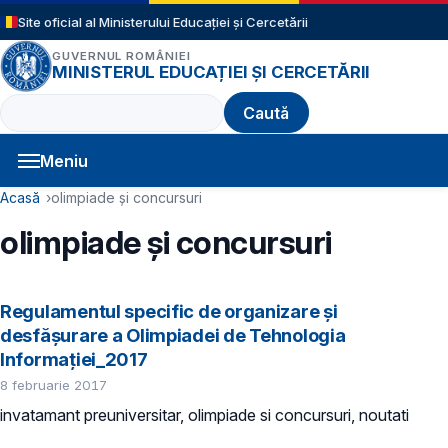
Sari la conținutul principal
Site oficial al Ministerului Educației și Cercetării
GUVERNUL ROMÂNIEI
MINISTERUL EDUCAȚIEI ȘI CERCETĂRII
Caută
Meniu
Navigație principală
Cale de navigare
Acasă
olimpiade și concursuri
olimpiade și concursuri
Regulamentul specific de organizare şi
desfăşurare a Olimpiadei de Tehnologia
Informaţiei_2017
8 februarie 2017
invatamant preuniversitar, olimpiade si concursuri, noutati