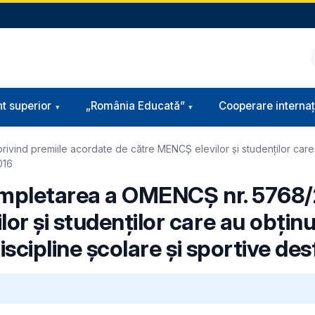
t superior
„România Educată”
Cooperare internaț
vind premiile acordate de către MENCȘ elevilor și studenților care 
016
ompletarea a OMENCȘ nr. 5768/2
or și studenților care au obțin
iscipline școlare și sportive de