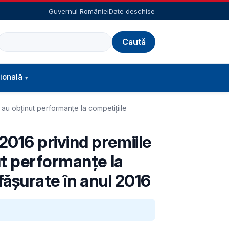
Guvernul României
Date deschise
Caută
ională
au obținut performanțe la competițiile
016 privind premiile
ut performanțe la
sfășurate în anul 2016