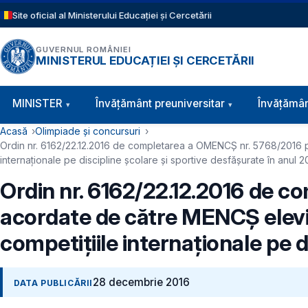
Sari la conținutul principal
Site oficial al Ministerului Educației și Cercetării
GUVERNUL ROMÂNIEI
MINISTERUL EDUCAȚIEI ȘI CERCETĂRII
Navigație principală
MINISTER
Învăţământ preuniversitar
Învățămân
Cale de navigare
Acasă
Olimpiade și concursuri
Ordin nr. 6162/22.12.2016 de completarea a OMENCȘ nr. 5768/2016 pri
internaționale pe discipline școlare și sportive desfășurate în anul 2
Ordin nr. 6162/22.12.2016 de c
acordate de către MENCȘ elevil
competițiile internaționale pe d
28 decembrie 2016
DATA PUBLICĂRII