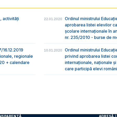
activități
Ordinul ministrului Educați
22.01.2020
aprobarea listei elevilor ca
şcolare internaţionale în a
nr. 235/2010 - burse de me
97/16.12.2019
Ordinul ministrului Educați
10.01.2020
ționale, regionale
privind aprobarea listei co
2020 + calendare
internaționale, naționale ș
care participă elevi român
NSPARENȚĂ
ADRESĂ /