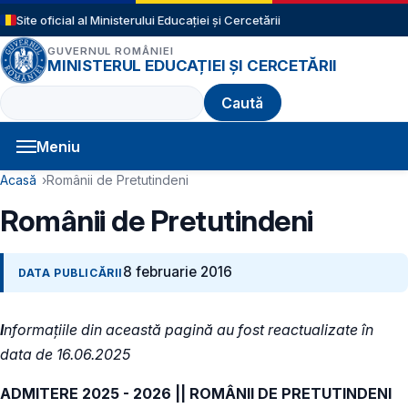
Sari la conținutul principal
Site oficial al Ministerului Educației și Cercetării
GUVERNUL ROMÂNIEI
MINISTERUL EDUCAȚIEI ȘI CERCETĂRII
Caută
Meniu
Navigație principală
Cale de navigare
Acasă
Românii de Pretutindeni
Românii de Pretutindeni
8 februarie 2016
DATA PUBLICĂRII
I
nformațiile din această pagină au fost reactualizate în
data de 16.06.2025
ADMITERE 2025 - 2026 || ROMÂNII DE PRETUTINDENI