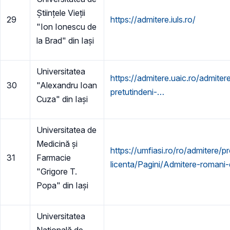
Științele Vieții
29
https://admitere.iuls.ro/
"Ion Ionescu de
la Brad" din Iași
Universitatea
https://admitere.uaic.ro/admiter
30
"Alexandru Ioan
pretutindeni-…
Cuza" din Iași
Universitatea de
Medicină și
https://umfiasi.ro/ro/admitere/
31
Farmacie
licenta/Pagini/Admitere-romani-
"Grigore T.
Popa" din Iași
Universitatea
Națională de