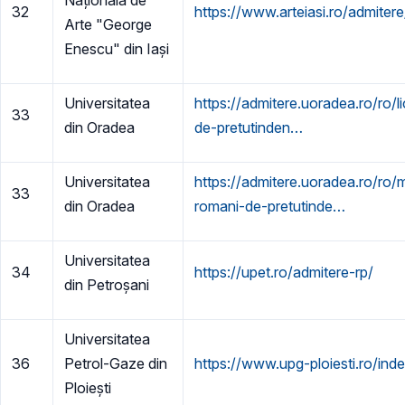
32
https://www.arteiasi.ro/admiter
Arte "George
Enescu" din Iași
Universitatea
https://admitere.uoradea.ro/ro/l
33
din Oradea
de-pretutinden…
Universitatea
https://admitere.uoradea.ro/ro/m
33
din Oradea
romani-de-pretutinde…
Universitatea
34
https://upet.ro/admitere-rp/
din Petroșani
Universitatea
36
Petrol-Gaze din
https://www.upg-ploiesti.ro/ind
Ploiești