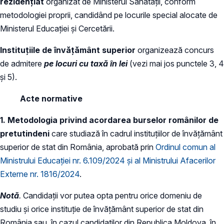
rezidențiat
organizat de Ministerul Sănătății, conform
metodologiei proprii, candidând pe locurile special alocate de
Ministerul Educației și Cercetării.
Instituțiile de învățământ
superior
organizează concurs
de admitere
pe locuri cu taxă în lei
(vezi mai jos punctele 3, 4
și 5).
Acte normative
1. Metodologia privind acordarea burselor românilor de
pretutindeni
care studiază în cadrul instituțiilor de învățământ
superior de stat din România, aprobată prin
Ordinul comun al
Ministrului Educației nr. 6.109/2024 și al Ministrului Afacerilor
Externe nr. 1816/2024
.
Notă
.
Candidații vor putea opta pentru orice domeniu de
studiu și orice instituție de învățământ superior de stat din
România sau, în cazul candidaților din Republica Moldova, în