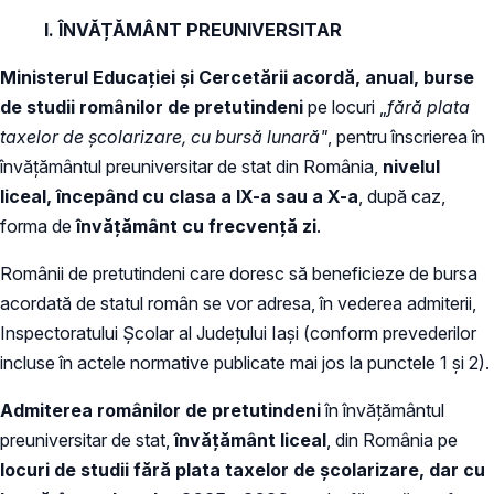
I. ÎNVĂȚĂMÂNT PREUNIVERSITAR
Ministerul Educației și Cercetării acordă, anual, burse
de studii românilor de pretutindeni
pe locuri „
fără plata
taxelor de școlarizare, cu bursă lunară"
, pentru înscrierea în
învățământul preuniversitar de stat din România,
nivelul
liceal, începând cu clasa a IX-a sau a X-a
, după caz,
forma de
învățământ cu frecvență zi
.
Românii de pretutindeni care doresc să beneficieze de bursa
acordată de statul român se vor adresa, în vederea admiterii,
Inspectoratului Școlar al Județului Iași (conform prevederilor
incluse în actele normative publicate mai jos la punctele 1 și 2).
Admiterea românilor de pretutindeni
în învățământul
preuniversitar de stat,
învățământ liceal
, din România pe
locuri de studii fără plata taxelor de școlarizare, dar cu