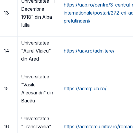
Universitatea "1
https://uab.ro/centre/3-centrul-d
Decembrie
13
internationale/postari/272-cri-
1918" din Alba
pretutindeni/
Iulia
Universitatea
14
"Aurel Vlaicu"
https://uav.ro/admitere/
din Arad
Universitatea
”Vasile
15
https://admrp.ub.ro/
Alecsandri” din
Bacău
Universitatea
16
"Transilvania"
https://admitere.unitbv.ro/roman