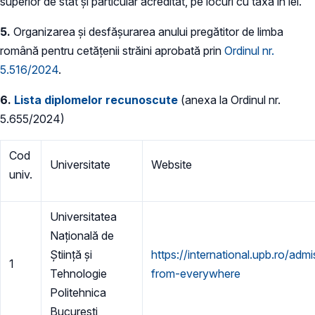
superior de stat și particular acreditat, pe locuri cu taxă în lei.
5.
Organizarea și desfășurarea anului pregătitor de limba
română pentru cetățenii străini aprobată prin
Ordinul nr.
5.516/2024
.
6.
Lista diplomelor recunoscute
(anexa la Ordinul nr.
5.655/2024)
Cod
Universitate
Website
univ.
Universitatea
Națională de
Știință și
https://international.upb.ro/adm
1
Tehnologie
from-everywhere
Politehnica
București