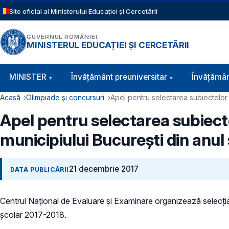
Sari la conținutul principal
Site oficial al Ministerului Educației și Cercetării
GUVERNUL ROMÂNIEI
MINISTERUL EDUCAȚIEI ȘI CERCETĂRII
Navigație principală
MINISTER
Învăţământ preuniversitar
Învățămân
Cale de navigare
Acasă
Olimpiade și concursuri
Apel pentru selectarea subiectelor 
Apel pentru selectarea subiect
municipiului București din anul
21 decembrie 2017
DATA PUBLICĂRII
Centrul Național de Evaluare și Examinare organizează selecţia
şcolar 2017-2018.