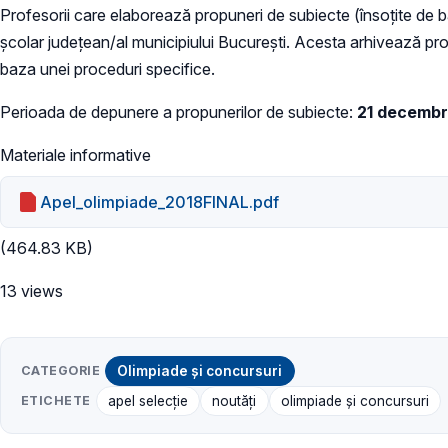
Profesorii care elaborează propuneri de subiecte (însoțite de ba
școlar județean/al municipiului București. Acesta arhivează pro
baza unei proceduri specifice.
Perioada de depunere a propunerilor de subiecte:
21 decembri
Materiale informative
Apel_olimpiade_2018FINAL.pdf
(464.83 KB)
13 views
CATEGORIE
Olimpiade și concursuri
ETICHETE
apel selecție
noutăți
olimpiade și concursuri