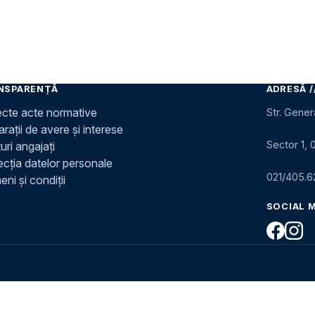
NSPARENȚĂ
ADRESĂ /
ecte acte normative
Str. Gener
rații de avere și interese
Sector 1, 
uri angajați
ecția datelor personale
021/405.6
ni și condiții
SOCIAL 