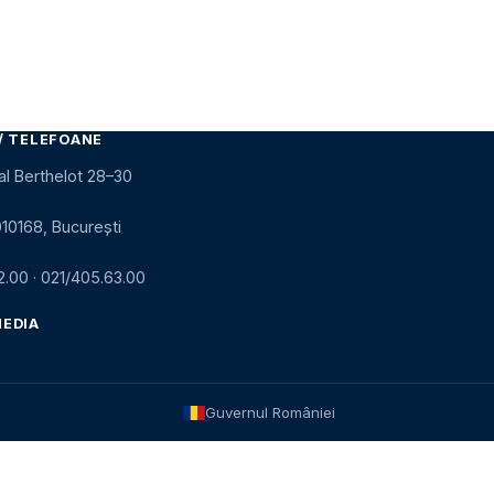
/ TELEFOANE
al Berthelot 28–30
010168, București
2.00
·
021/405.63.00
MEDIA
Guvernul României