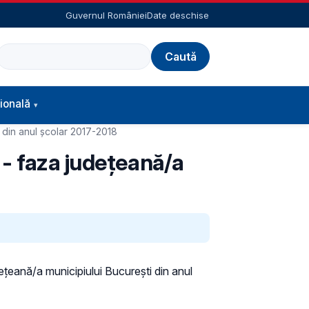
Guvernul României
Date deschise
Caută
ională
 din anul şcolar 2017-2018
 - faza județeană/a
ețeană/a municipiului București din anul