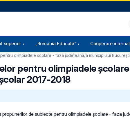
t superior
„România Educată”
Cooperare internaț
pentru olimpiadele școlare - faza județeană/a municipiului București
elor pentru olimpiadele școlare
 şcolar 2017-2018
 propunerilor de subiecte pentru olimpiadele școlare - faza jud