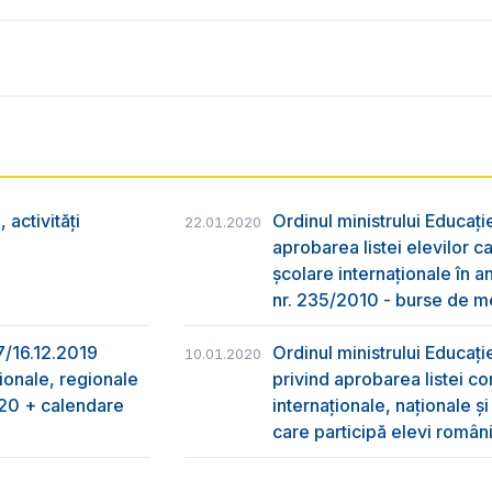
activități
Ordinul ministrului Educați
22.01.2020
aprobarea listei elevilor ca
şcolare internaţionale în a
nr. 235/2010 - burse de me
97/16.12.2019
Ordinul ministrului Educați
10.01.2020
ționale, regionale
privind aprobarea listei co
2020 + calendare
internaționale, naționale ș
care participă elevi român