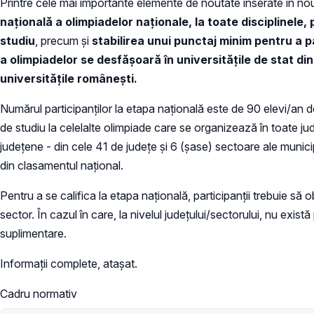
Printre cele mai importante elemente de noutate inserate în 
naţională a olimpiadelor naţionale, la toate disciplinele,
studiu
, precum şi
stabilirea unui punctaj minim pentru a p
a olimpiadelor se desfășoară în universitățile de stat din
universitățile românești.
Numărul participanților la etapa națională este de 90 elevi/an de
de studiu la celelalte olimpiade care se organizează în toate jud
județene - din cele 41 de județe și 6 (șase) sectoare ale munici
din clasamentul național.
Pentru a se califica la etapa națională, participanţii trebuie s
sector. În cazul în care, la nivelul judeţului/sectorului, nu exist
suplimentare.
Informații complete, atașat.
Cadru normativ