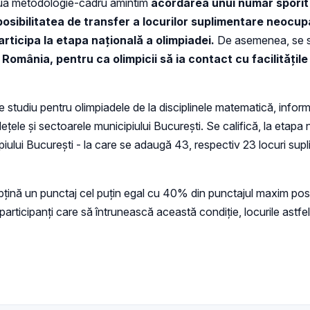
noua metodologie-cadru amintim
acordarea unui număr sporit
 posibilitatea de transfer a locurilor suplimentare neocupa
articipa la etapa națională a olimpiadei.
De asemenea, se st
 România, pentru ca olimpicii să ia contact cu facilitățil
 studiu pentru olimpiadele de la disciplinele matematică, informa
ețele și sectoarele municipiului București. Se califică, la etapa 
piului București - la care se adaugă 43, respectiv 23 locuri sup
ă obţină un punctaj cel puţin egal cu 40% din punctajul maxim pos
ă participanţi care să întrunească această condiţie, locurile astfe