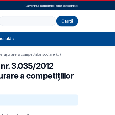
Guvernul României
Date deschise
Caută
ională
ășurare a competițiilor școlare (...)
i nr. 3.035/2012
rare a competițiilor