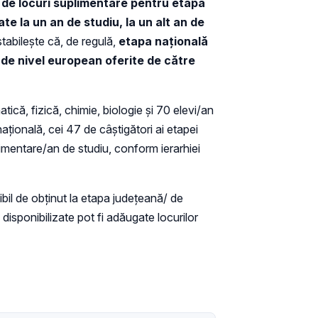
 de locuri suplimentare pentru etapa
te la un an de studiu, la un alt an de
abilește că, de regulă,
etapa națională
e de nivel european oferite de către
tică, fizică, chimie, biologie și 70 elevi/an
națională, cei 47 de câștigători ai etapei
limentare/an de studiu, conform ierarhiei
ibil de obţinut la etapa judeţeană/ de
l disponibilizate pot fi adăugate locurilor