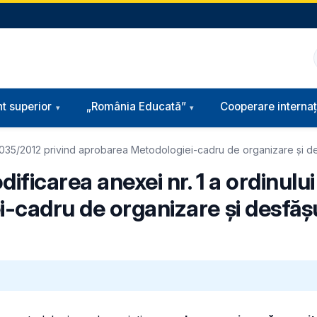
t superior
„România Educată”
Cooperare internaț
 3.035/2012 privind aprobarea Metodologiei-cadru de organizare și desf
ificarea anexei nr. 1 a ordinulu
-cadru de organizare și desfășu