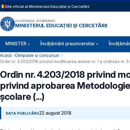
Sari la conținutul principal
Site oficial al Ministerului Educației și Cercetării
GUVERNUL ROMÂNIEI
MINISTERUL EDUCAȚIEI ȘI CERCETĂRII
Navigație principală
MINISTER
Învăţământ preuniversitar
Învățămân
Cale de navigare
Acasă
Olimpiade și concursuri
Ordin nr. 4.203/2018 privind modificarea anexei nr. 1 a ordinului nr.
Ordin nr. 4.203/2018 privind mod
privind aprobarea Metodologiei
școlare (...)
22 august 2018
DATA PUBLICĂRII