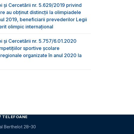
ei și Cercetării nr. 5.629/2019 privind
re au obţinut distincţii la olimpiadele
nul 2019, beneficiarii prevederilor Legii
rit olimpic internațional
ei și Cercetării nr. 5.757/6.01.2020
mpetițiilor sportive școlare
i regionale organizate în anul 2020 la
i
/ TELEFOANE
al Berthelot 28–30