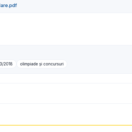
lare.pdf
03/2018
olimpiade și concursuri