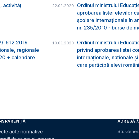
activități
Ordinul ministrului Educați
22.01.2020
aprobarea listei elevilor ca
şcolare internaţionale în a
nr. 235/2010 - burse de me
97/16.12.2019
Ordinul ministrului Educați
10.01.2020
ționale, regionale
privind aprobarea listei co
2020 + calendare
internaționale, naționale ș
care participă elevi român
NSPARENȚĂ
ADRESĂ /
ecte acte normative
Str. Gener