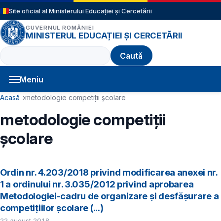
Sari la conținutul principal
Site oficial al Ministerului Educației și Cercetării
GUVERNUL ROMÂNIEI
MINISTERUL EDUCAȚIEI ȘI CERCETĂRII
Caută
Meniu
Navigație principală
Cale de navigare
Acasă
metodologie competiții școlare
metodologie competiții
școlare
Ordin nr. 4.203/2018 privind modificarea anexei nr.
1 a ordinului nr. 3.035/2012 privind aprobarea
Metodologiei-cadru de organizare și desfășurare a
competițiilor școlare (...)
22 august 2018