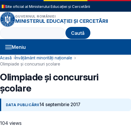
Sari la conținutul principal
Site oficial al Ministerului Educației și Cercetării
GUVERNUL ROMÂNIEI
MINISTERUL EDUCAȚIEI ȘI CERCETĂRII
Caută
Meniu
Navigație principală
Cale de navigare
Acasă
Învățământ minorități naționale
Olimpiade și concursuri școlare
Olimpiade și concursuri
școlare
14 septembrie 2017
DATA PUBLICĂRII
104 views