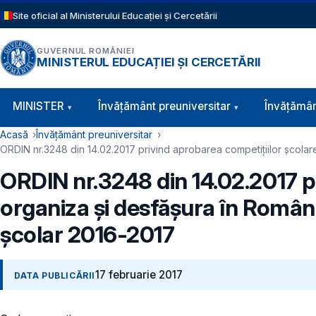
Sari la conținutul principal
Site oficial al Ministerului Educației și Cercetării
GUVERNUL ROMÂNIEI
MINISTERUL EDUCAȚIEI ȘI CERCETĂRII
Navigație principală
MINISTER
Învăţământ preuniversitar
Învățămân
Cale de navigare
Acasă
Învățământ preuniversitar
ORDIN nr.3248 din 14.02.2017 privind aprobarea competițiilor școlare 
ORDIN nr.3248 din 14.02.2017 pr
organiza și desfășura în România,
școlar 2016-2017
17 februarie 2017
DATA PUBLICĂRII