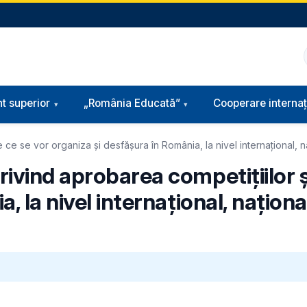
t superior
„România Educată”
Cooperare internaț
ce se vor organiza și desfășura în România, la nivel internațional, na
ivind aprobarea competițiilor ș
 la nivel internațional, național 