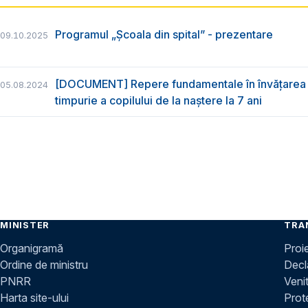
Programul „Școala din spital” - prezentare
09.10.2025
[DOCUMENT] Repere fundamentale în învățarea 
05.08.2024
timpurie a copilului de la naștere la 7 ani
MINISTER
TRA
Organigramă
Proi
Ordine de ministru
Decla
PNRR
Venit
Harta site-ului
Prot