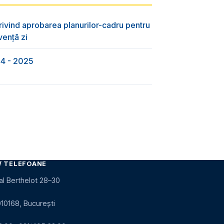
rivind aprobarea planurilor-cadru pentru
vență zi
24 - 2025
/ TELEFOANE
al Berthelot 28–30
010168, București