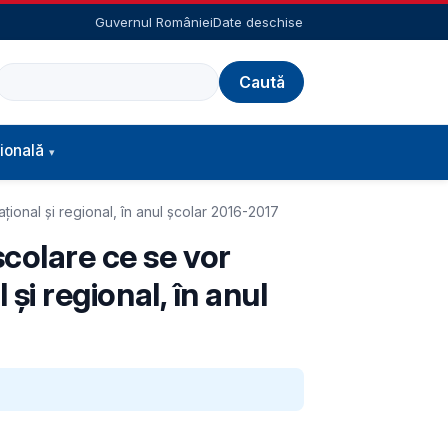
Guvernul României
Date deschise
Caută
ională
țional și regional, în anul școlar 2016-2017
colare ce se vor
și regional, în anul