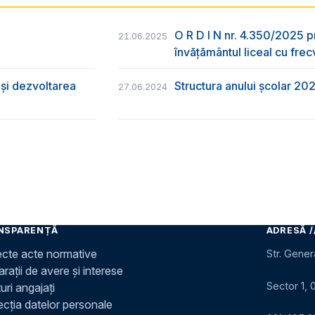
O R D I N nr. 4.350/2025 p
21.06.2025
învățământul liceal cu frec
și dezvoltarea
Structura anului școlar 20
27.06.2024
NSPARENȚĂ
ADRESĂ /
ecte acte normative
Str. Gener
rații de avere și interese
Sector 1, 
uri angajați
ecția datelor personale