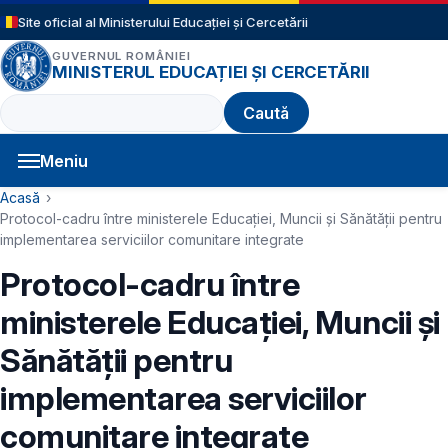
Sari la conținutul principal
Site oficial al Ministerului Educației și Cercetării
GUVERNUL ROMÂNIEI
MINISTERUL EDUCAȚIEI ȘI CERCETĂRII
Caută
Meniu
Navigație principală
Cale de navigare
Acasă
Protocol-cadru între ministerele Educației, Muncii și Sănătății pentru
implementarea serviciilor comunitare integrate
Protocol-cadru între
ministerele Educației, Muncii și
Sănătății pentru
implementarea serviciilor
comunitare integrate