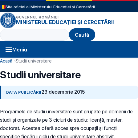
Sari la conținutul principal
Site oficial al Ministerului Educației și Cercetării
GUVERNUL ROMÂNIEI
MINISTERUL EDUCAȚIEI ȘI CERCETĂRII
Caută
Meniu
Navigație principală
Cale de navigare
Acasă
Studii universitare
Studii universitare
23 decembrie 2015
DATA PUBLICĂRII
Programele de studii universitare sunt grupate pe domenii de
studii şi organizate pe 3 cicluri de studiu: licenţă, master,
doctorat. Acestea oferă acces spre ocupaţii şi funcţii
specifice fiecărui ciclu de studii universitare absolvit.