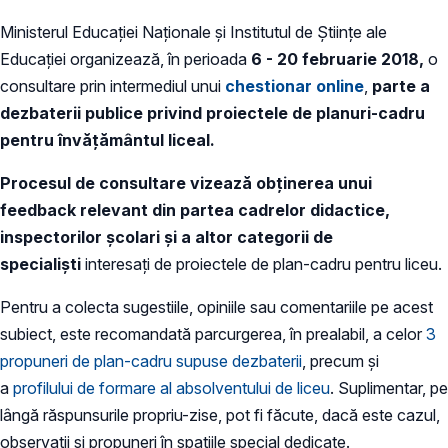
Ministerul Educației Naționale și Institutul de Științe ale
Educației organizează, în perioada
6 - 20 februarie 2018,
o
consultare prin intermediul unui
chestionar online
,
parte a
dezbaterii publice privind proiectele de planuri-cadru
pentru învățământul liceal.
Procesul de consultare vizează obținerea unui
feedback relevant din partea cadrelor didactice,
inspectorilor școlari și a altor categorii de
specialiști
interesați de proiectele de plan-cadru pentru liceu.
Pentru a colecta sugestiile, opiniile sau comentariile pe acest
subiect, este recomandată parcurgerea, în prealabil, a celor
3
propuneri de plan-cadru supuse dezbaterii
, precum și
a
profilului de formare al absolventului de liceu
. Suplimentar, pe
lângă răspunsurile propriu-zise, pot fi făcute, dacă este cazul,
observații și propuneri în spațiile special dedicate.