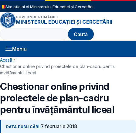
Sari la conținutul principal
Site oficial al Ministerului Educației și Cercetării
GUVERNUL ROMÂNIEI
MINISTERUL EDUCAȚIEI ȘI CERCETĂRII
Caută
Meniu
Navigație principală
Cale de navigare
Acasă
Chestionar online privind proiectele de plan-cadru pentru
învățământul liceal
Chestionar online privind
proiectele de plan-cadru
pentru învățământul liceal
7 februarie 2018
DATA PUBLICĂRII