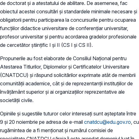
de doctorat și a atestatului de abilitare. De asemenea, fac
obiectul acestei consultări și standardele minimale necesare și
obligatorii pentru participarea la concursurile pentru ocuparea
funcțiilor didactice universitare de conferențiar universitar,
profesor universitar și pentru acordarea gradelor profesionale
de cercetător științific I și II (CS I și CS II).
Propunerile au fost elaborate de Consiliul Național pentru
Atestarea Titlurilor, Diplomelor și Certificatelor Universitare
(CNATDCU) și răspund solicitărilor exprimate atât de membrii
comunității academice, cât și de reprezentanții instituțiilor de
învățământ superior și ai organizațiilor reprezentative ale
societății civile.
Opiniile şi sugestiile tuturor celor interesați sunt așteptate între
9 și 20 noiembrie pe adresa de e-mail
cnatdcu@edu.gov.ro
, cu
rugămintea de a fi menționat și numărul comisiei de
specialitate CNATDCU căreia îi este arondat domeniul luat în