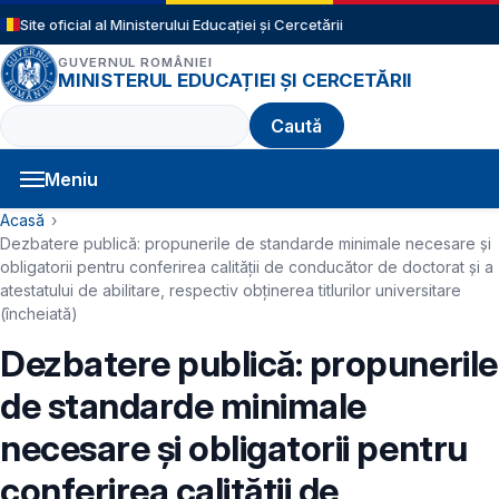
Sari la conținutul principal
Site oficial al Ministerului Educației și Cercetării
GUVERNUL ROMÂNIEI
MINISTERUL EDUCAȚIEI ȘI CERCETĂRII
Caută
Meniu
Navigație principală
Cale de navigare
Acasă
Dezbatere publică: propunerile de standarde minimale necesare și
obligatorii pentru conferirea calității de conducător de doctorat și a
atestatului de abilitare, respectiv obținerea titlurilor universitare
(încheiată)
Dezbatere publică: propunerile
de standarde minimale
necesare și obligatorii pentru
conferirea calității de