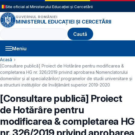
Sari la conținutul principal
Site oficial al Ministerului Educației și Cercetării
GUVERNUL ROMÂNIEI
MINISTERUL EDUCAȚIEI ȘI CERCETĂRII
Caută
Meniu
Navigație principală
Cale de navigare
Acasă
[Consultare publică] Proiect de Hotărâre pentru modificarea &
completarea HG nr. 326/2019 privind aprobarea Nomenclatorului
domeniilor şi al specializărilor/ programelor de studii universitare şi
a structurii instituțiilor de învăţământ superior 2019-2020
[Consultare publică] Proiect
de Hotărâre pentru
modificarea & completarea HG
nr. 326/2019 privind aprobarea