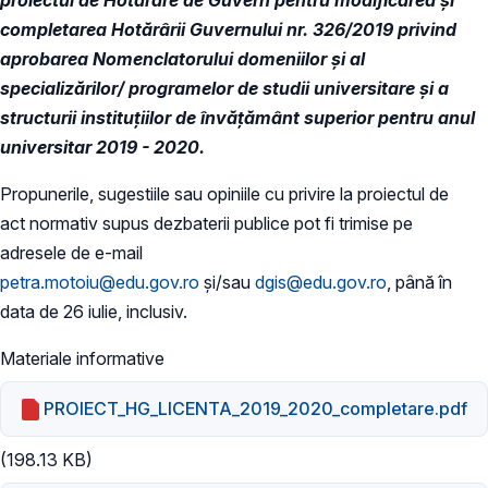
completarea Hotărârii Guvernului nr. 326/2019 privind
aprobarea Nomenclatorului domeniilor şi al
specializărilor/ programelor de studii universitare şi a
structurii instituțiilor de învăţământ superior pentru anul
universitar 2019 - 2020.
Propunerile, sugestiile sau opiniile cu privire la proiectul de
act normativ supus dezbaterii publice pot fi trimise pe
adresele de e-mail
petra.motoiu@edu.gov.ro
și/sau
dgis@edu.gov.ro
, până în
data de 26 iulie, inclusiv.
Materiale informative
PROIECT_HG_LICENTA_2019_2020_completare.pdf
(198.13 KB)