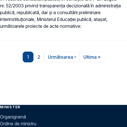
nr. 52/2003 privind transparenţa decizională în administraţia
publică, republicată, dar și a consultării preliminare
interinstituționale, Ministerul Educaţiei publică, atașat,
următoarele proiecte de acte normative:
Paginare
1
2
Următoarea ›
Ultima »
Pagina
Pagina
Pagina următoare
Ultima pagină
MINISTER
Organigramă
Ordine de ministru