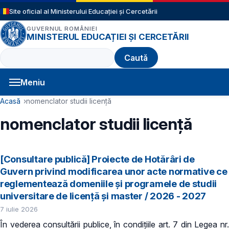
Sari la conținutul principal
Site oficial al Ministerului Educației și Cercetării
GUVERNUL ROMÂNIEI
MINISTERUL EDUCAȚIEI ȘI CERCETĂRII
Caută
Meniu
Navigație principală
Cale de navigare
Acasă
nomenclator studii licență
nomenclator studii licență
[Consultare publică] Proiecte de Hotărâri de
Guvern privind modificarea unor acte normative ce
reglementează domeniile şi programele de studii
universitare de licență și master / 2026 - 2027
7 iulie 2026
În vederea consultării publice, în condiţiile art. 7 din Legea nr.