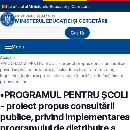
Sari la conținutul principal
Site oficial al Ministerului Educației și Cercetării
GUVERNUL ROMÂNIEI
MINISTERUL EDUCAȚIEI ȘI CERCETĂRII
Caută
Meniu
Navigație principală
Cale de navigare
Acasă
•PROGRAMUL PENTRU ȘCOLI - proiect propus consultării publice,
privind implementarea programului de distribuire a fructelor,
legumelor, laptelui și produselor lactate în unitățile de învățământ
preuniversitar.
•PROGRAMUL PENTRU ȘCOLI
- proiect propus consultării
publice, privind implementarea
programului de distribuire a