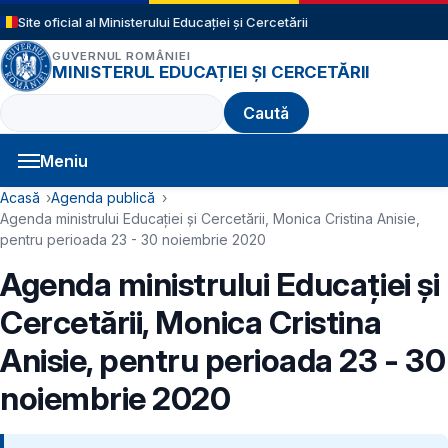
Sari la conținutul principal
Site oficial al Ministerului Educației și Cercetării
GUVERNUL ROMÂNIEI
MINISTERUL EDUCAȚIEI ȘI CERCETĂRII
Caută
Meniu
Navigație principală
Cale de navigare
Acasă
Agenda publică
Agenda ministrului Educației și Cercetării, Monica Cristina Anisie,
pentru perioada 23 - 30 noiembrie 2020
Agenda ministrului Educației și
Cercetării, Monica Cristina
Anisie, pentru perioada 23 - 30
noiembrie 2020