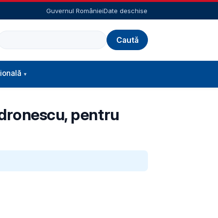
Guvernul României
Date deschise
Caută
ională
ndronescu, pentru