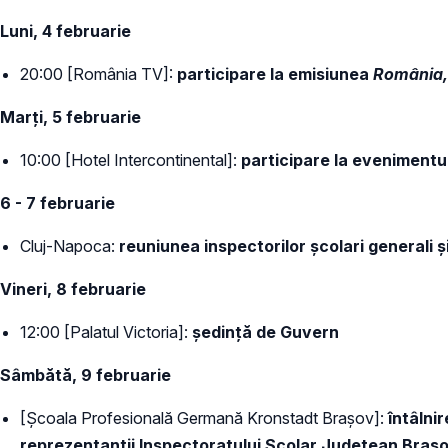
Luni, 4 februarie
20:00 [România TV]:
participare la emisiunea
România, 
Marți, 5 februarie
10:00 [Hotel Intercontinental]:
participare la evenimentul
6 - 7 februarie
Cluj-Napoca:
reuniunea inspectorilor școlari generali 
Vineri, 8 februarie
12:00 [Palatul Victoria]:
ședință de Guvern
Sâmbătă, 9 februarie
[Școala Profesională Germană Kronstadt Brașov]:
întâlni
reprezentanții Inspectoratului Școlar Județean Braș