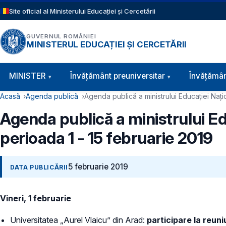
Sari la conținutul principal
Site oficial al Ministerului Educației și Cercetării
GUVERNUL ROMÂNIEI
MINISTERUL EDUCAȚIEI ȘI CERCETĂRII
Navigație principală
MINISTER
Învăţământ preuniversitar
Învățămân
Cale de navigare
Acasă
Agenda publică
Agenda publică a ministrului Educației Naț
Agenda publică a ministrului E
perioada 1 - 15 februarie 2019
5 februarie 2019
DATA PUBLICĂRII
Vineri, 1 februarie
Universitatea „Aurel Vlaicu” din Arad:
participare la reuni