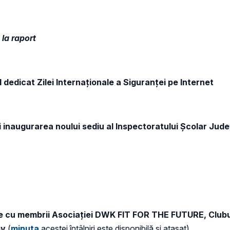
la raport
 dedicat Zilei Internaţionale a Siguranţei pe Internet
și inaugurarea noului sediu al Inspectoratului Școlar Jude
re cu membrii Asociației DWK FIT FOR THE FUTURE, Club
ov
(
minuta
acestei întâlniri este disponibilă și atașat)