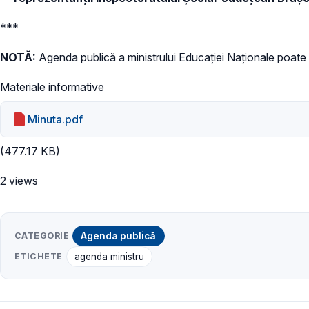
***
NOTĂ:
Agenda publică a ministrului Educației Naționale poate f
Materiale informative
Minuta.pdf
(477.17 KB)
2 views
CATEGORIE
Agenda publică
ETICHETE
agenda ministru