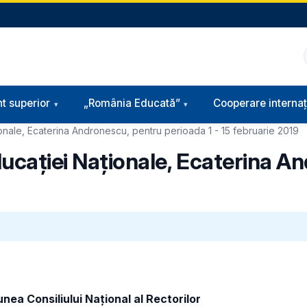
t superior
„România Educată”
Cooperare internaț
ionale, Ecaterina Andronescu, pentru perioada 1 - 15 februarie 2019
ducației Naționale, Ecaterina A
unea Consiliului Național al Rectorilor