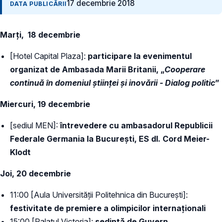
17 decembrie 2018
DATA PUBLICĂRII
Marți, 18 decembrie
[Hotel Capital Plaza]:
participare la evenimentul
organizat de Ambasada Marii Britanii, „
Cooperare
continuă în domeniul științei și inovării - Dialog politic
”
Miercuri, 19 decembrie
[sediul MEN]:
întrevedere cu ambasadorul Republicii
Federale Germania la București, ES dl. Cord Meier-
Klodt
Joi, 20 decembrie
11:00 [Aula Universității Politehnica din București]:
festivitate de premiere a olimpicilor internaționali
15:00 [Palatul Victoria]:
ședință de Guvern