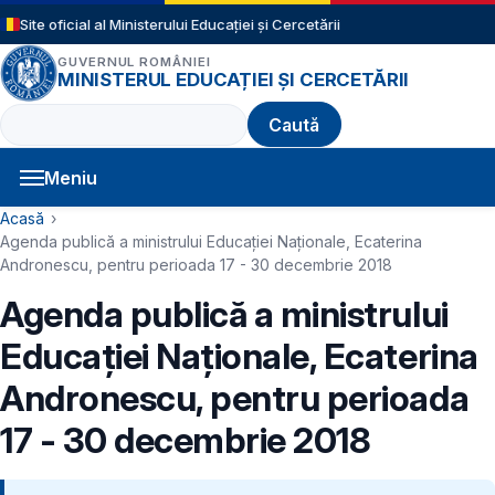
Sari la conținutul principal
Site oficial al Ministerului Educației și Cercetării
GUVERNUL ROMÂNIEI
MINISTERUL EDUCAȚIEI ȘI CERCETĂRII
Caută
Meniu
Navigație principală
Cale de navigare
Acasă
Agenda publică a ministrului Educației Naționale, Ecaterina
Andronescu, pentru perioada 17 - 30 decembrie 2018
Agenda publică a ministrului
Educației Naționale, Ecaterina
Andronescu, pentru perioada
17 - 30 decembrie 2018