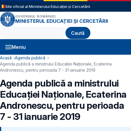
Sari la conținutul principal
Site oficial al Ministerului Educației și Cercetării
GUVERNUL ROMÂNIEI
MINISTERUL EDUCAȚIEI ȘI CERCETĂRII
Caută
Meniu
Navigație principală
Cale de navigare
Acasă
Agenda publică
Agenda publică a ministrului Educației Naționale, Ecaterina
Andronescu, pentru perioada 7 - 31 ianuarie 2019
Agenda publică a ministrului
Educației Naționale, Ecaterina
Andronescu, pentru perioada
7 - 31 ianuarie 2019