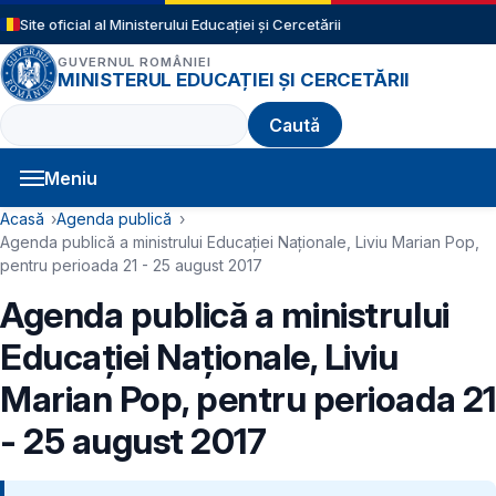
Sari la conținutul principal
Site oficial al Ministerului Educației și Cercetării
GUVERNUL ROMÂNIEI
MINISTERUL EDUCAȚIEI ȘI CERCETĂRII
Caută
Meniu
Navigație principală
Cale de navigare
Acasă
Agenda publică
Agenda publică a ministrului Educației Naționale, Liviu Marian Pop,
pentru perioada 21 - 25 august 2017
Agenda publică a ministrului
Educației Naționale, Liviu
Marian Pop, pentru perioada 21
- 25 august 2017