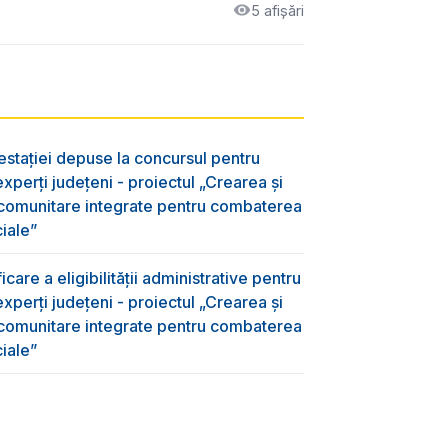
5 afișări
testației depuse la concursul pentru
xperți județeni - proiectul „Crearea și
 comunitare integrate pentru combaterea
ciale”
care a eligibilității administrative pentru
xperți județeni - proiectul „Crearea și
 comunitare integrate pentru combaterea
ciale”