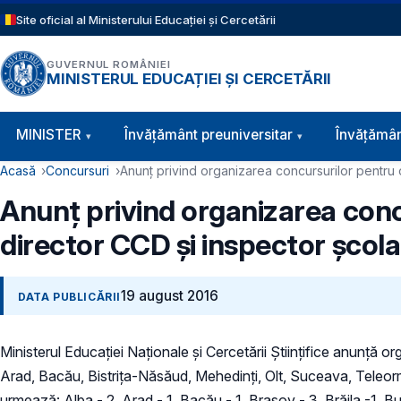
Sari la conținutul principal
Site oficial al Ministerului Educației și Cercetării
GUVERNUL ROMÂNIEI
MINISTERUL EDUCAȚIEI ȘI CERCETĂRII
Navigație principală
MINISTER
Învăţământ preuniversitar
Învățămân
Cale de navigare
Acasă
Concursuri
Anunţ privind organizarea concursurilor pentru 
Anunţ privind organizarea conc
director CCD şi inspector şcola
19 august 2016
DATA PUBLICĂRII
Ministerul Educaţiei Naționale și Cercetării Științifice anunţă o
Arad, Bacău, Bistrița-Năsăud, Mehedinți, Olt, Suceava, Teleorm
urmează: Alba - 2, Arad - 1, Bacău - 1, Braşov - 3, Brăila -1, Buc