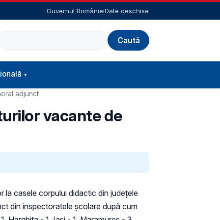
Guvernul României
Date deschise
Caută
ională
eral adjunct
urilor vacante de
 la casele corpului didactic din județele
nct din inspectoratele şcolare după cum
1, Harghita - 1, Iaşi - 1, Maramureş - 3,