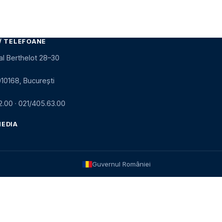
/ TELEFOANE
al Berthelot 28–30
010168, București
2.00
·
021/405.63.00
MEDIA
Guvernul României