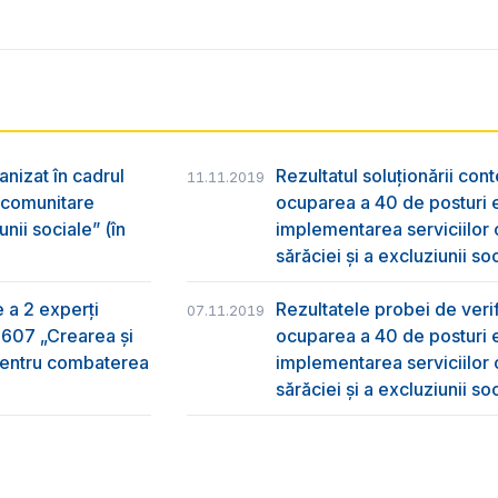
anizat în cadrul
Rezultatul soluționării con
11.11.2019
r comunitare
ocuparea a 40 de posturi e
nii sociale” (în
implementarea serviciilor
sărăciei și a excluziunii so
e a 2 experți
Rezultatele probei de verifi
07.11.2019
2607 „Crearea și
ocuparea a 40 de posturi e
 pentru combaterea
implementarea serviciilor
sărăciei și a excluziunii so