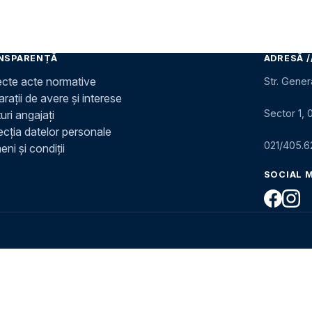
NSPARENȚĂ
ADRESĂ /
ecte acte normative
Str. Gener
rații de avere și interese
Sector 1, 
uri angajați
ecția datelor personale
021/405.6
ni și condiții
SOCIAL 