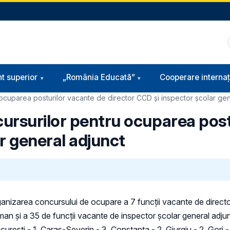
t superior
„România Educată”
Cooperare internaț
ocuparea posturilor vacante de director CCD şi inspector şcolar gen
ursurilor pentru ocuparea post
r general adjunct
rganizarea concursului de ocupare a 7 funcții vacante de director
an și a 35 de funcţii vacante de inspector școlar general adju
ureşti - 1, Caraş-Severin - 3, Constanţa - 2, Giurgiu - 2, Gorj - 