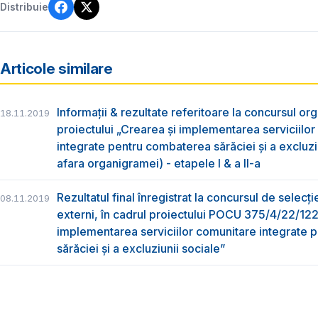
Distribuie
Articole similare
Informații & rezultate referitoare la concursul org
18.11.2019
proiectului „Crearea și implementarea serviciilo
integrate pentru combaterea sărăciei și a excluziu
afara organigramei) - etapele I & a II-a
Rezultatul final înregistrat la concursul de selecți
08.11.2019
externi, în cadrul proiectului POCU 375/4/22/12
implementarea serviciilor comunitare integrate
sărăciei și a excluziunii sociale”