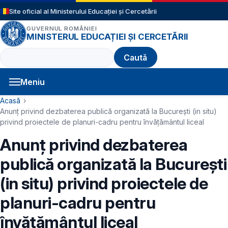
Sari la conținutul principal
Site oficial al Ministerului Educației și Cercetării
GUVERNUL ROMÂNIEI
MINISTERUL EDUCAȚIEI ȘI CERCETĂRII
Caută
Meniu
Navigație principală
Cale de navigare
Acasă
Anunț privind dezbaterea publică organizată la București (in situ)
privind proiectele de planuri-cadru pentru învățământul liceal
Anunț privind dezbaterea
publică organizată la București
(in situ) privind proiectele de
planuri-cadru pentru
învățământul liceal