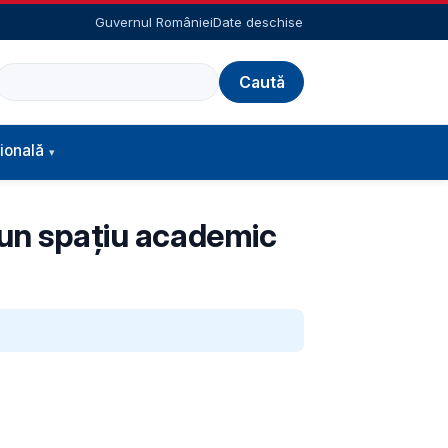
Guvernul României
Date deschise
Caută
ională
u un spațiu academic