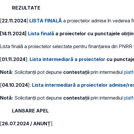
REZULTATE
[
22.11.2024
]
LISTA FINALĂ
a proiectelor admise în vederea fi
[14.11.2024]
Lista finală
a proiectelor cu punctajele obțin
Lista finală a proiectelor selectate pentru finanțarea din PNRR va
[
01.11.2024
]:
Lista intermediară a proiectelor
cu punctajel
Notă:
Solicitanții pot depune
contestații
prin intermediul
plat
[
04.10.2024
]:
Lista intermediară a proiectelor admise/re
Notă:
Solicitanții pot depune
contestații
prin intermediul
plat
LANSARE APEL
[
26.07.2024 / ANUNȚ
]