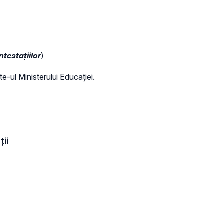
testațiilor
)
te-ul Ministerului Educației.
ții