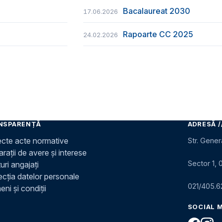
Bacalaureat 2030
17.06.2026
Rapoarte CC 2025
24.02.2026
NSPARENȚĂ
ADRESĂ /
ecte acte normative
Str. Gener
rații de avere și interese
Sector 1, 
uri angajați
ecția datelor personale
021/405.6
ni și condiții
SOCIAL 