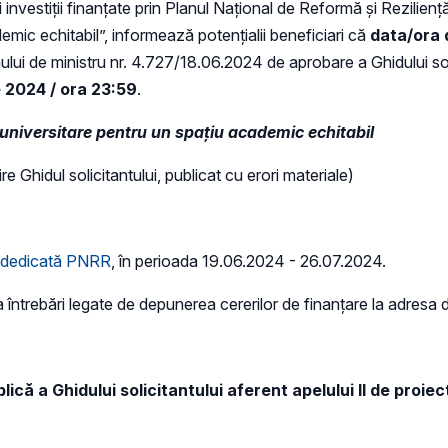
 investiții finanțate prin Planul Național de Reformă și Reziliență
emic echitabil”, informează potențialii beneficiari că
data/ora 
ului de ministru nr. 4.727/18.06.2024 de aprobare a Ghidului sol
e 2024 / ora 23:59
.
 universitare pentru un spațiu academic echitabil
e Ghidul solicitantului, publicat cu erori materiale)
ă dedicată PNRR
, în perioada 19.06.2024 - 26.07.2024.
sa întrebări legate de depunerea cererilor de finanțare la adresa
ică a Ghidului solicitantului aferent apelului II de proiec