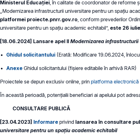
Ministerul Educației
, în calitate de coordonator de reforme și
„Modernizarea infrastructurii universitare pentru un spațiu acad
platformei proiecte.pnrr.gov.ro
, conform prevederilor Ordin
universitare pentru un spațiu academic echitabil”,
este 26 iuli
[18.06.2024] L
ansare apel II
Modernizarea infrastructurii
Ghidul solicitantului
(Erată: Modificare 19.06.2024, înlocuir
Anexe
Ghidul solicitantului (fișiere editabile în arhivă RAR)
Proiectele se depun exclusiv online, prin
platforma electronic
În această perioadă, potențialii beneficiari ai apelului pot adre
CONSULTARE PUBLICĂ
[23.04.2023]
Informare
privind
lansarea în consultare publ
universitare pentru un spațiu academic echitabil