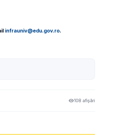
il
infrauniv@edu.gov.ro
.
108 afișări