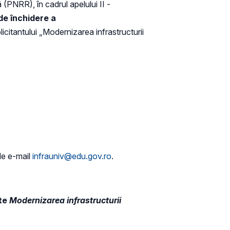
 (PNRR), în cadrul apelului II -
de închidere a
icitantului „Modernizarea infrastructurii
 de e-mail
infrauniv@edu.gov.ro
.
te
Modernizarea infrastructurii