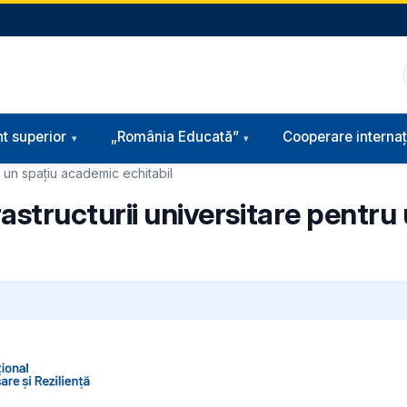
t superior
„România Educată”
Cooperare internaț
u un spațiu academic echitabil
rastructurii universitare pentr