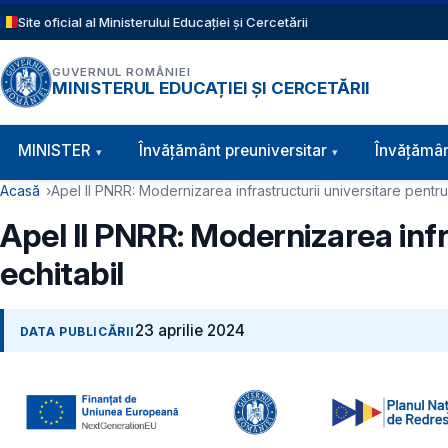
Sari la conținutul principal
Site oficial al Ministerului Educației și Cercetării
GUVERNUL ROMÂNIEI
MINISTERUL EDUCAȚIEI ȘI CERCETĂRII
Navigație principală
MINISTER
Învăţământ preuniversitar
Învățămân
Cale de navigare
Acasă
Apel II PNRR: Modernizarea infrastructurii universitare pentr
Apel II PNRR: Modernizarea inf
echitabil
23 aprilie 2024
DATA PUBLICĂRII