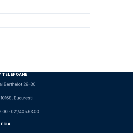
/ TELEFOANE
al Berthelot 28–30
010168, București
2.00
·
021/405.63.00
MEDIA