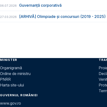
Guvernanță corporativă
06.07.2026
[ARHIVĂ] Olimpiade și concursuri (2019 - 2025)
27.03.2026
MINISTER
TRA
Organigramă
Proi
Ordine de ministru
Decla
PNRR
Venit
Harta site-ului
Prot
Terme
GUVERNUL ROMÂNIEI
www.gov.ro