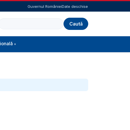
Guvernul României
Date deschise
Caută
ională