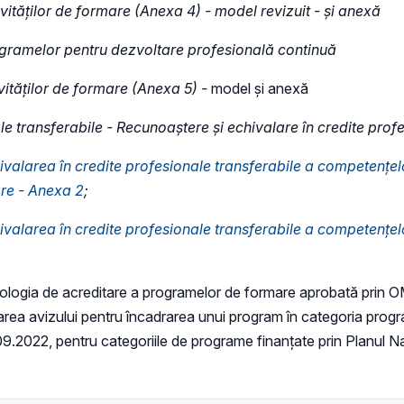
vităților de formare (Anexa 4)
- model revizuit - și anexă
rogramelor
pentru dezvoltare profesională continuă
vităților de formare (Anexa 5) -
model și anexă
e transferabile - Recunoaștere și echivalare în credite profe
ivalarea în credite profesionale transferabile a competențe
re - Anexa 2
;
ivalarea în credite profesionale transferabile a competenţe
ologia de acreditare a programelor de formare aprobată prin O
area avizului pentru încadrarea unui program în categoria prog
22, pentru categoriile de programe finanțate prin Planul Naț