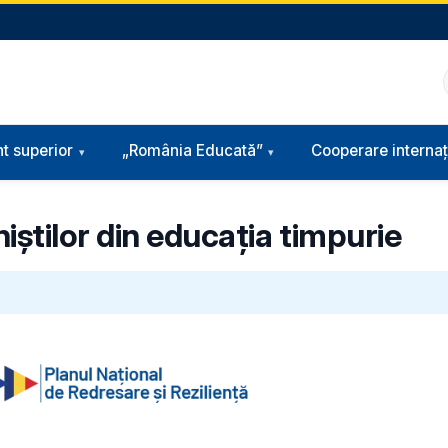
t superior
„România Educată”
Cooperare internaț
știlor din educația timpurie