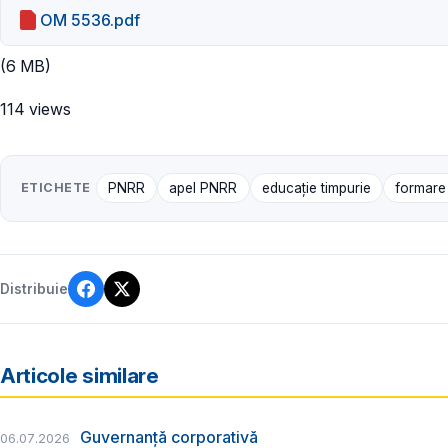
OM 5536.pdf
(6 MB)
114 views
ETICHETE
PNRR
apel PNRR
educație timpurie
formare 
Distribuie
Articole similare
Guvernanță corporativă
06.07.2026