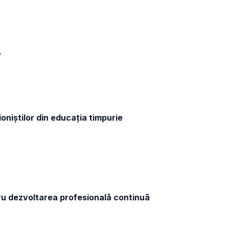
.
niștilor din educația timpurie
tru dezvoltarea profesională continuă