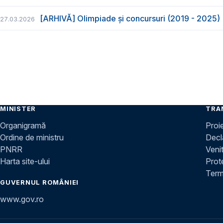
[ARHIVĂ] Olimpiade și concursuri (2019 - 2025)
27.03.2026
MINISTER
TRA
Organigramă
Proi
Ordine de ministru
Decla
PNRR
Venit
Harta site-ului
Prot
Terme
GUVERNUL ROMÂNIEI
www.gov.ro