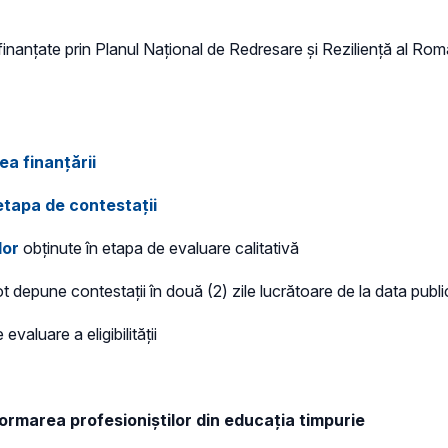
finanțate prin Planul Național de Redresare și Reziliență al Ro
ea finanțării
 etapa de contestații
lor
obținute în etapa de evaluare calitativă
 depune contestații în două (2) zile lucrătoare de la data publică
evaluare a eligibilității
ormarea profesioniștilor din educația timpurie