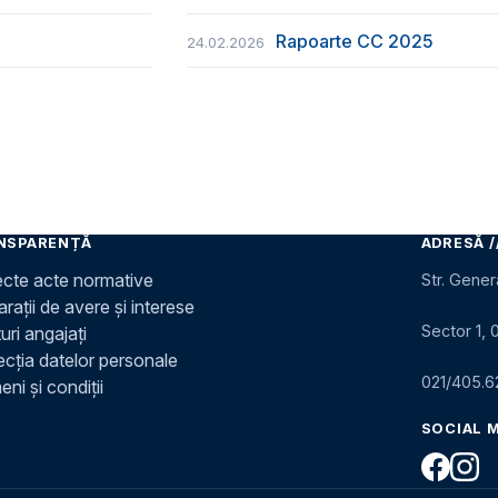
Rapoarte CC 2025
24.02.2026
NSPARENȚĂ
ADRESĂ /
ecte acte normative
Str. Gener
rații de avere și interese
Sector 1, 
uri angajați
ecția datelor personale
021/405.6
ni și condiții
SOCIAL 