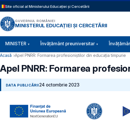
Sari la conținutul principal
Site oficial al Ministerului Educației și Cercetării
GUVERNUL ROMÂNIEI
MINISTERUL EDUCAȚIEI ȘI CERCETĂRII
Navigație principală
MINISTER
Învăţământ preuniversitar
Învățămân
Cale de navigare
Acasă
Apel PNRR: Formarea profesioniștilor din educația timpurie
Apel PNRR: Formarea profesioni
24 octombrie 2023
DATA PUBLICĂRII