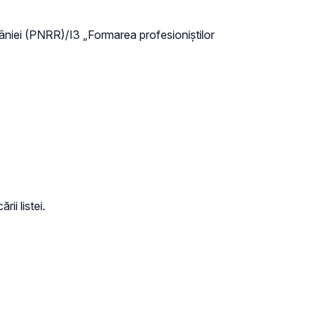
mâniei (PNRR)/I3 „Formarea profesioniștilor
rii listei.