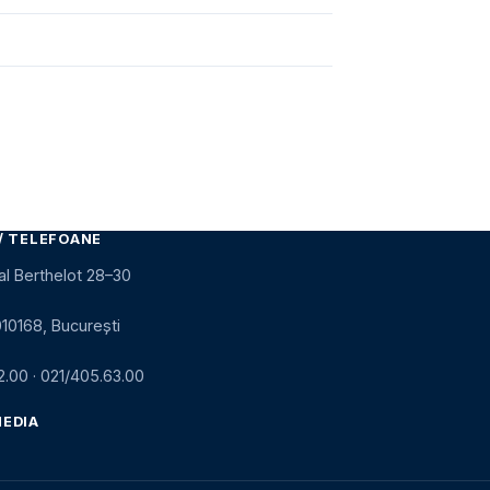
/ TELEFOANE
al Berthelot 28–30
010168, București
2.00
·
021/405.63.00
MEDIA