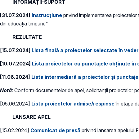
INFORMAȚII-SUPORT
[31.07.2024]
Instrucțiune
privind implementarea proiectelor 
din educația timpurie”
REZULTATE
[
15.07.2024
]
Lista finală a proiectelor selectate în veder
[10.07.2024]
Lista proiectelor cu punctajele obținute în
[11.06.2024]
Lista intermediară a proiectelor și punctaje
Notă
: Conform documentelor de apel, solicitanții proiectelor pot
[05.06.2024]
Lista proiectelor admise/respinse
în etapa de 
LANSARE APEL
[15.02.2024]
Comunicat de presă
privind lansarea apelului
F