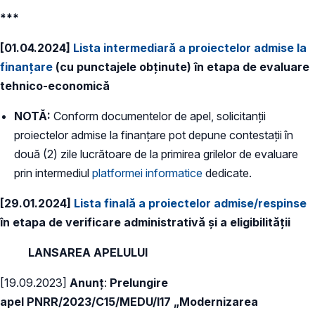
***
[01.04.2024]
Lista intermediară a proiectelor admise la
finanțare
(cu punctajele obținute) în etapa de evaluare
tehnico-economică
NOTĂ:
Conform documentelor de apel, solicitanții
proiectelor admise la finanțare pot depune contestații în
două (2) zile lucrătoare de la primirea grilelor de evaluare
prin intermediul
platformei informatice
dedicate.
[29.01.2024]
Lista finală a proiectelor admise/respinse
în etapa de verificare administrativă și a eligibilității
LANSAREA APELULUI
[19.09.2023]
Anunț
:
Prelungire
apel PNRR/2023/C15/MEDU/I17 „Modernizarea