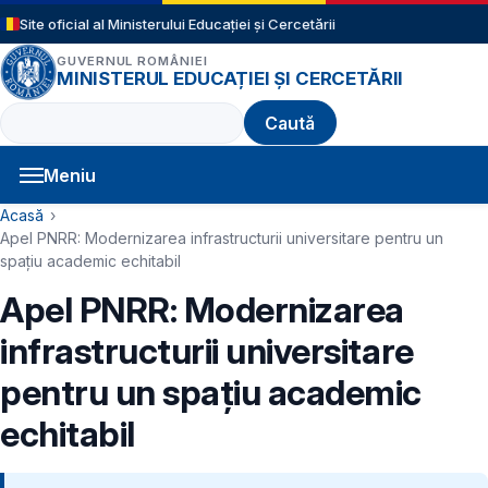
Sari la conținutul principal
Site oficial al Ministerului Educației și Cercetării
GUVERNUL ROMÂNIEI
MINISTERUL EDUCAȚIEI ȘI CERCETĂRII
Caută
Meniu
Navigație principală
Cale de navigare
Acasă
Apel PNRR: Modernizarea infrastructurii universitare pentru un
spațiu academic echitabil
Apel PNRR: Modernizarea
infrastructurii universitare
pentru un spațiu academic
echitabil