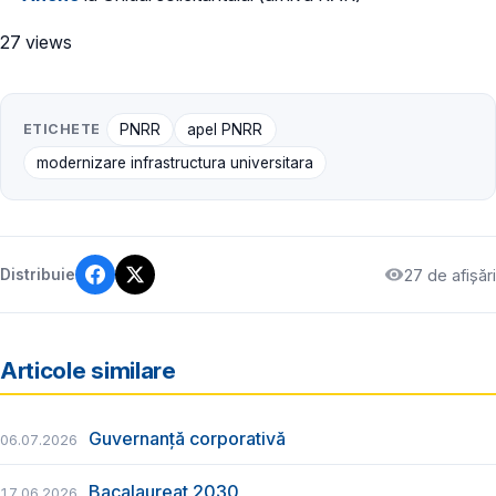
27 views
ETICHETE
PNRR
apel PNRR
modernizare infrastructura universitara
27 de afișări
Distribuie
Articole similare
Guvernanță corporativă
06.07.2026
Bacalaureat 2030
17.06.2026