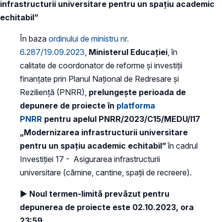
infrastructurii universitare pentru un spațiu academic
echitabil”
În baza
ordinului de ministru nr.
6.287/19.09.2023
,
Ministerul Educației
, în
calitate de coordonator de reforme și investiții
finanțate prin Planul Național de Redresare și
Reziliență (PNRR),
prelungește perioada de
depunere de proiecte în
platforma
PNRR
pentru apelul PNRR/2023/C15/MEDU/I17
„Modernizarea infrastructurii universitare
pentru un spațiu academic echitabil”
în cadrul
Investiției 17 - Asigurarea infrastructurii
universitare (cămine, cantine, spații de recreere).
► Noul termen-limită prevăzut pentru
depunerea de proiecte este 02.10.2023, ora
23:59.