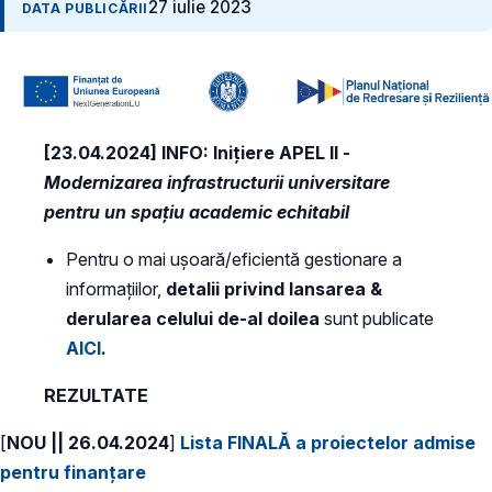
27 iulie 2023
DATA PUBLICĂRII
[23.04.2024] INFO: Inițiere APEL II -
Modernizarea infrastructurii universitare
pentru un spațiu academic echitabil
Pentru o mai ușoară/eficientă gestionare a
informațiilor,
detalii privind lansarea &
derularea celului de-al doilea
sunt publicate
AICI
.
REZULTATE
[
NOU || 26.04.2024
]
Lista FINALĂ a proiectelor admise
pentru finanțare