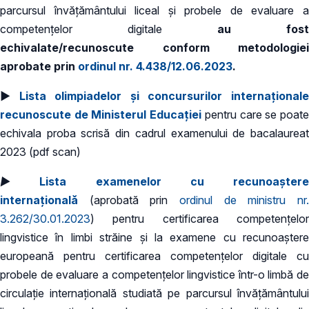
parcursul învăţământului liceal şi probele de evaluare a
competenţelor digitale
au fost
echivalate/recunoscute conform metodologiei
aprobate prin
ordinul nr. 4.438/12.06.2023
.
►
Lista olimpiadelor și concursurilor internațional
recunoscute de Ministerul Educației
pentru care se poat
echivala proba scrisă din cadrul examenului de bacalaureat
2023 (pdf scan)
►
Lista examenelor cu recunoaştere
internaţională
(aprobată prin
ordinul de ministru nr.
3.262/30.01.2023
) pentru certificarea competenţelor
lingvistice în limbi străine şi la examene cu recunoaştere
europeană pentru certificarea competenţelor digitale cu
probele de evaluare a competenţelor lingvistice într-o limbă de
circulaţie internaţională studiată pe parcursul învăţământului