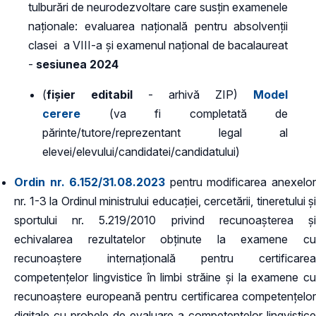
tulburări de neurodezvoltare care susțin examenele
naționale: evaluarea națională pentru absolvenții
clasei a VIII-a și examenul național de bacalaureat
-
sesiunea 2024
(
fișier editabil
- arhivă ZIP)
Model
cerere
(va fi completată de
părinte/tutore/reprezentant legal al
elevei/elevului/candidatei/candidatului)
Ordin nr. 6.152/31.08.2023
pentru modificarea anexelo
nr. 1-3 la Ordinul ministrului educației, cercetării, tineretului și
sportului nr. 5.219/2010 privind recunoașterea și
echivalarea rezultatelor obținute la examene cu
recunoaștere internațională pentru certificarea
competențelor lingvistice în limbi străine și la examene cu
recunoaștere europeană pentru certificarea competențelor
digitale cu probele de evaluare a competențelor lingvistice