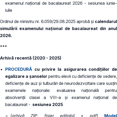
examenul național de bacalaureat 2026 - sesiunea iunie-
iulie
Ordinul de ministru nr. 6.059/29.08.2025 aprobă și
calendarul
simulării examenului național de bacalaureat din anul
2026.
***
Arhivă recentă (2020 - 2025)
PROCEDURĂ
cu privire la asigurarea condițiilor de
egalizare a șanselor
pentru elevii cu deficiențe de vedere,
deficiențe de auz și tulburări de neurodezvoltare care susțin
examenele naționale: evaluarea națională pentru
absolvenții clasei a VIII-a și examenul național de
bacalaureat -
sesiunea 2025
(
arhivă ZIP: fișier editabil + pdf
)
Mode