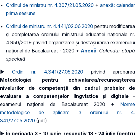
Ordinul de ministru nr. 4.307/21.05.2020
+
anexă: calendar
prima sesiune
Ordinul de ministru nr. 4.441/02.06.2020
pentru modificarea
și completarea ordinului ministrului educației naționale nr.
4.950/2019 privind organizarea și desfășurarea examenului
național de Bacalaureat - 2020 +
Anexă
:
Calendar etapă
specială
►
Ordin nr. 4.341/27.05.2020
privind aprobare
Metodologiei pentru echivalarea/recunoaşterea
nivelurilor de competenţă din cadrul probelor de
evaluare a competenţelor lingvistice şi digitale
-
examenul naţional de Bacalaureat 2020 +
Norm
metodologice de aplicare a ordinului nr. 4.
341/27.05.2020
(pdf)
►
În perioada 3 - 10 iunie, respectiv 13 - 24 iulie (pentr