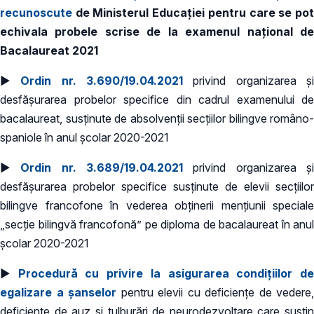
recunoscute
de Ministerul Educaţiei pentru care se pot
echivala probele scrise de la examenul naţional de
Bacalaureat 2021
►
Ordin nr. 3.690/19.04.2021
privind organizarea ş
desfăşurarea probelor specifice din cadrul examenului de
bacalaureat, susținute de absolvenții secțiilor bilingve româno-
spaniole în anul școlar 2020-2021
►
Ordin nr. 3.689/19.04.2021
privind organizarea ş
desfăşurarea probelor specifice susținute de elevii secțiilor
bilingve francofone în vederea obținerii mențiunii speciale
„secție bilingvă francofonă” pe diploma de bacalaureat în anul
școlar 2020-2021
►
Procedură cu privire la asigurarea condițiilor d
egalizare a șanselor
pentru elevii cu deficiențe de vedere,
deficiențe de auz și tulburări de neurodezvoltare care susțin