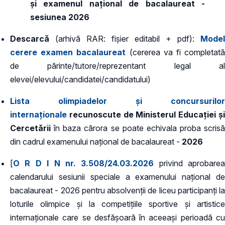
și examenul național de bacalaureat -
sesiunea 2026
Descarcă ​
​(arhivă RAR: fișier editabil + pdf):
Model
cerere examen bacalaureat
(cererea va fi completat
de părinte/tutore/reprezentant legal al
elevei/elevului/candidatei/candidatului)
Lista olimpiadelor și concursurilor
internaționale
recunoscute de Ministerul Educației și
Cercetării
în baza cărora se poate echivala proba scrisă
din cadrul examenului național de bacalaureat -
2026
[
O R D I N nr. 3.508/24.03.2026
privind aprobarea
calendarului sesiunii speciale a examenului național de
bacalaureat - 2026 pentru absolvenții de liceu participanți la
loturile olimpice și la competițiile sportive și artistice
internaționale care se desfășoară în aceeași perioadă cu