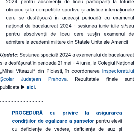
2024 pentru absolvenții de liceu participanți la loturile
olimpice și la competițiile sportive și artistice internaționale
care se desfășoară în aceeași perioadă cu examenul
național de bacalaureat 2024 - sesiunea iunie-iulie și/sau
pentru absolvenții de liceu care susțin examenul de
admitere la academii militare din Statele Unite ale Americii
Update
: Sesiunea specială 2024 a examenului de bacalaureat
s-a desfășurat în perioada 21 mai - 4 iunie, la Colegiul Național
„Mihai Viteazul” din Ploiești, în coordonarea
Inspectoratului
Școlar Județean Prahova
.
Rezultatele finale sun
publicate ►
aici
.
.............................
PROCEDURĂ cu privire la asigurarea
condițiilor de egalizare a șanselor
pentru elevii
cu deficiențe de vedere, deficiențe de auz și