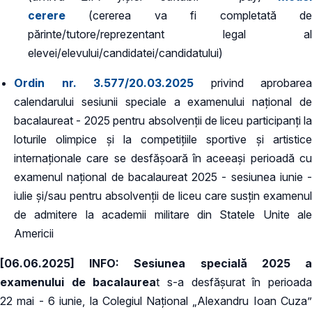
cerere
(cererea va fi completată de
părinte/tutore/reprezentant legal al
elevei/elevului/candidatei/candidatului)
Ordin nr. 3.577/20.03.2025
privind aprobarea
calendarului sesiunii speciale a examenului național de
bacalaureat - 2025 pentru absolvenții de liceu participanți la
loturile olimpice și la competițiile sportive și artistice
internaționale care se desfășoară în aceeași perioadă cu
examenul național de bacalaureat 2025 - sesiunea iunie -
iulie și/sau pentru absolvenții de liceu care susțin examenul
de admitere la academii militare din Statele Unite ale
Americii
[06.06.2025] INFO:
Sesiunea specială 2025 
examenului de bacalaurea
t s-a desfășurat în perioad
22 mai - 6 iunie, la Colegiul Național „Alexandru Ioan Cuza”