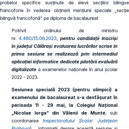
probelor specifice susținute de elevii secțiilor bilingve
francofone în vederea obținerii mențiunii speciale „secție
bilingvă francofonă" pe diploma de bacalaureat
Potrivit ordinului de ministru
nr.
4.480/15.06.2023
,
pentru candidații înscriși
în județul Călărași evaluarea lucrărilor scrise în
prima sesiune se realizează prin intermediul
aplicației informatice dedicate pilotării evaluării
digitalizate
a examenelor naționale în anul școlar
2022 - 2023.
Sesiunea specială 2023 (pentru olimpici) a
examenului de bacalaureat s-a desfășurat în
perioada 11 - 29 mai, la Colegiul Național
„Nicolae Iorga” din Vălenii de Munte
, sub
coordonarea
Inspectoratului Școlar Județean
Prahova
). ​ Informații despre această sesiune și