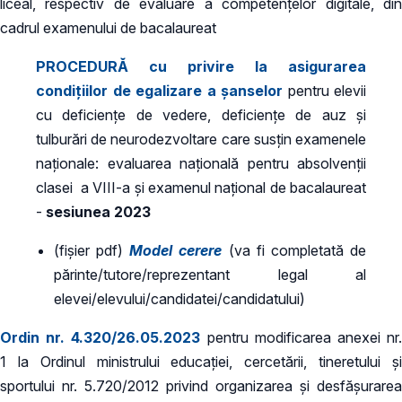
liceal, respectiv de evaluare a competenţelor digitale, din
cadrul examenului de bacalaureat
PROCEDURĂ cu privire la asigurarea
condițiilor de egalizare a șanselor
pentru elevii
cu deficiențe de vedere, deficiențe de auz și
tulburări de neurodezvoltare care susțin examenele
naționale: evaluarea națională pentru absolvenții
clasei a VIII-a și examenul național de bacalaureat
-
sesiunea 2023
(fișier pdf)
Model cerere
(va fi completată de
părinte/tutore/reprezentant legal al
elevei/elevului/candidatei/candidatului)
Ordin nr. 4.320/26.05.2023
pentru modificarea anexei nr
1 la Ordinul ministrului educației, cercetării, tineretului și
sportului nr. 5.720/2012 privind organizarea și desfășurarea