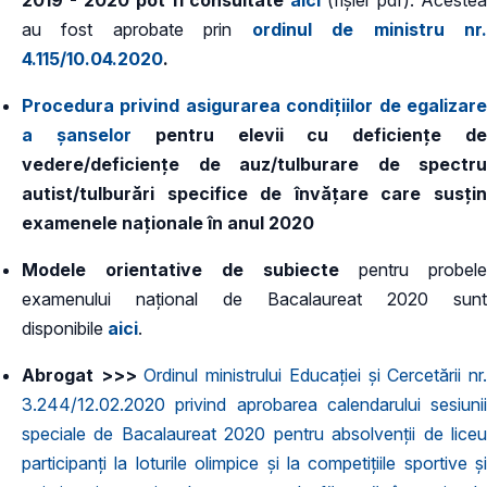
2019 - 2020
pot fi consultate
aici
(fișier pdf). Aceste
au fost aprobate prin
ordinul de ministru nr
4.115/10.04.2020
.
Procedura privind asigurarea condițiilor de egalizare
a șanselor
pentru elevii cu deficiențe d
vedere/deficiențe de auz/tulburare de spectru
autist/tulburări specifice de învățare care susțin
examenele naționale în anul 2020
Modele orientative de subiecte
pentru probele
examenului național de Bacalaureat 2020 sunt
disponibile
aici
.​
Abrogat >>>
Ordinul ministrului Educației și Cercetării nr
3.244/12.02.2020 privind aprobarea calendarului sesiunii
speciale de Bacalaureat 2020 pentru absolvenții de liceu
participanți la loturile olimpice şi la competiţiile sportive şi