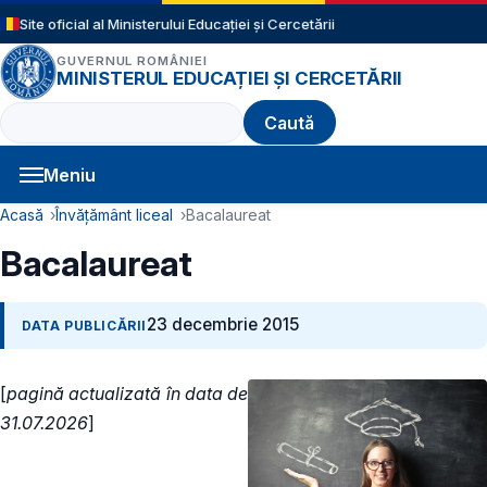
Sari la conținutul principal
Site oficial al Ministerului Educației și Cercetării
GUVERNUL ROMÂNIEI
MINISTERUL EDUCAȚIEI ȘI CERCETĂRII
Caută
Meniu
Navigație principală
Cale de navigare
Acasă
Învățământ liceal
Bacalaureat
Bacalaureat
23 decembrie 2015
DATA PUBLICĂRII
[
pagină actualizată în data de
31.07.2026
]