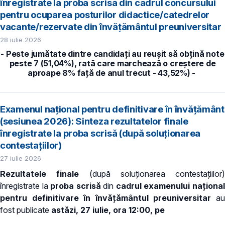
înregistrate la proba scrisă din cadrul concursului
pentru ocuparea posturilor didactice/catedrelor
vacante/rezervate din învăţământul preuniversitar
28 iulie 2026
- Peste jumătate dintre candidați au reușit să obțină note
peste 7 (51,04%), rată care marchează o creștere de
aproape 8% față de anul trecut - 43,52%) -
Examenul național pentru definitivare în învățământ
(sesiunea 2026): Sinteza rezultatelor finale
înregistrate la proba scrisă (după soluționarea
contestațiilor)
27 iulie 2026
Rezultatele finale
(după soluționarea contestațiilor)
înregistrate la
proba scrisă
din
cadrul examenului naționa
pentru definitivare în învățământul preuniversitar
a
fost publicate
astăzi, 27 iulie, ora 12:00, pe