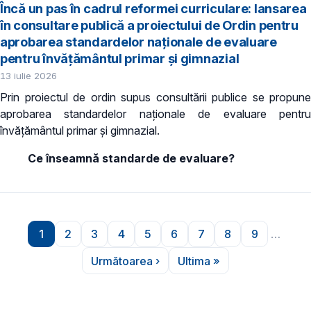
Încă un pas în cadrul reformei curriculare: lansarea
în consultare publică a proiectului de Ordin pentru
aprobarea standardelor naționale de evaluare
pentru învățământul primar și gimnazial
13 iulie 2026
Prin proiectul de ordin supus consultării publice se propune
aprobarea standardelor naționale de evaluare pentru
învățământul primar și gimnazial.
Ce înseamnă standarde de evaluare?
Paginare
1
2
3
4
5
6
7
8
9
…
Pagina
Pagina
Pagina
Pagina
Pagina
Pagina
Pagina
Pagina
Pagina
Următoarea ›
Ultima »
Pagina următoare
Ultima pagină