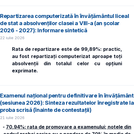
Repartizarea computerizată în învăţământul liceal
de stat a absolvenţilor clasei a VIII-a (an școlar
2026 - 2027): Informare sintetică
22 iulie 2026
Rata de repartizare este de 99,89%: practic,
au fost repartizați computerizat aproape toți
absolvenții din totalul celor cu opțiuni
exprimate.
Examenul național pentru definitivare în învățământ
(sesiunea 2026): Sinteza rezultatelor înregistrate la
proba scrisă (înainte de contestații)
21 iulie 2026
-
70,94%: rata de promovare a examenului; notele din
cadrul probei scrise au o pondere de 70% în media de