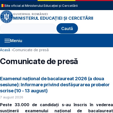
Sari la conținutul principal
Site oficial al Ministerului Educației și Cercetării
GUVERNUL ROMÂNIEI
MINISTERUL EDUCAȚIEI ȘI CERCETĂRII
Caută
Meniu
Navigație principală
Cale de navigare
Acasă
Comunicate de presă
Comunicate de presă
Examenul național de bacalaureat 2026 (a doua
sesiune): Informare privind desfășurarea probelor
scrise (10 - 13 august)
7 august 2026
Peste 33.000 de candidaţi s-au înscris în vederea
susținerii examenului național de bacalaureat