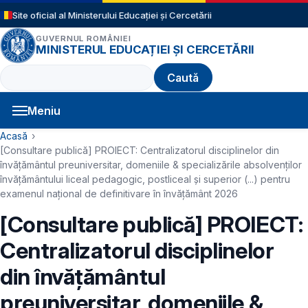
Sari la conținutul principal
Site oficial al Ministerului Educației și Cercetării
GUVERNUL ROMÂNIEI
MINISTERUL EDUCAȚIEI ȘI CERCETĂRII
Caută
Meniu
Navigație principală
Cale de navigare
Acasă
[Consultare publică] PROIECT: Centralizatorul disciplinelor din
învăţământul preuniversitar, domeniile & specializările absolvenţilor
învăţământului liceal pedagogic, postliceal şi superior (...) pentru
examenul naţional de definitivare în învăţământ 2026
[Consultare publică] PROIECT:
Centralizatorul disciplinelor
din învăţământul
preuniversitar, domeniile &