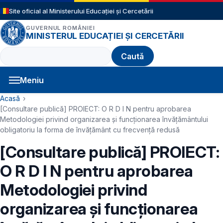
Sari la conținutul principal
Site oficial al Ministerului Educației și Cercetării
GUVERNUL ROMÂNIEI
MINISTERUL EDUCAȚIEI ȘI CERCETĂRII
Caută
Meniu
Navigație principală
Cale de navigare
Acasă
[Consultare publică] PROIECT: O R D I N pentru aprobarea
Metodologiei privind organizarea și funcționarea învățământului
obligatoriu la forma de învățământ cu frecvență redusă
[Consultare publică] PROIECT:
O R D I N pentru aprobarea
Metodologiei privind
organizarea și funcționarea