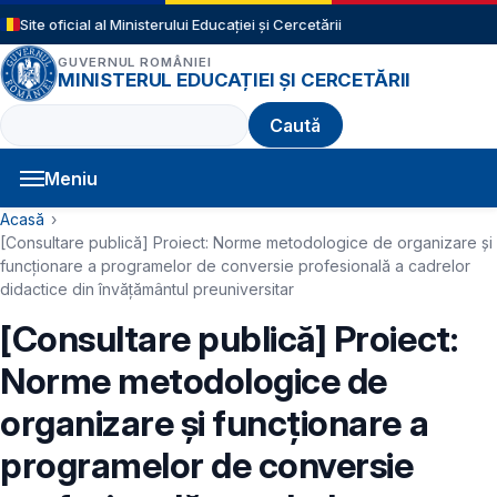
Sari la conținutul principal
Site oficial al Ministerului Educației și Cercetării
GUVERNUL ROMÂNIEI
MINISTERUL EDUCAȚIEI ȘI CERCETĂRII
Caută
Meniu
Navigație principală
Cale de navigare
Acasă
[Consultare publică] Proiect: Norme metodologice de organizare şi
funcționare a programelor de conversie profesională a cadrelor
didactice din învățământul preuniversitar
[Consultare publică] Proiect:
Norme metodologice de
organizare şi funcționare a
programelor de conversie