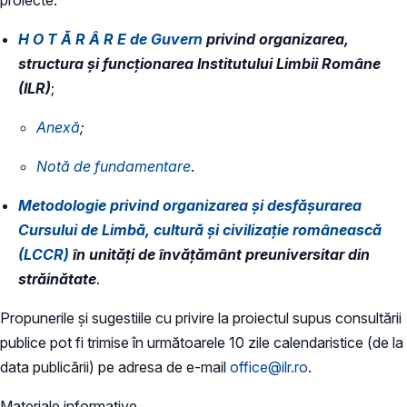
H O T Ă R Â R E de Guvern
privind organizarea,
structura și funcționarea Institutului Limbii Române
(ILR)
;
Anexă
;
Notă de fundamentare
.
Metodologie privind organizarea și desfășurarea
Cursului de Limbă, cultură și civilizație românească
(LCCR)
în unități de învățământ preuniversitar din
străinătate
.
Propunerile și sugestiile cu privire la proiectul supus consultării
publice pot fi trimise în următoarele 10 zile calendaristice (de la
data publicării) pe adresa de e-mail
office@ilr.ro
.
Materiale informative