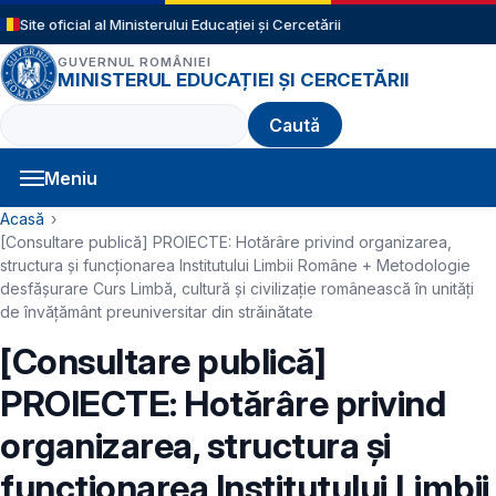
Sari la conținutul principal
Site oficial al Ministerului Educației și Cercetării
GUVERNUL ROMÂNIEI
MINISTERUL EDUCAȚIEI ȘI CERCETĂRII
Caută
Meniu
Navigație principală
Cale de navigare
Acasă
[Consultare publică] PROIECTE: Hotărâre privind organizarea,
structura și funcționarea Institutului Limbii Române + Metodologie
desfășurare Curs Limbă, cultură și civilizație românească în unități
de învățământ preuniversitar din străinătate
[Consultare publică]
PROIECTE: Hotărâre privind
organizarea, structura și
funcționarea Institutului Limbii