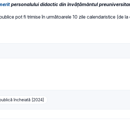
merit
personalului didactic din învăţământul preuniversitar
 publice pot fi trimise în următoarele 10 zile calendaristice (de l
publică încheiată [2024]