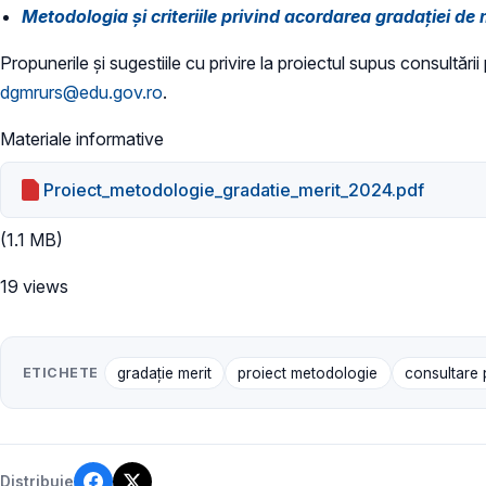
Metodologia şi criteriile privind acordarea gradaţiei de 
Propunerile și sugestiile cu privire la proiectul supus consultării
dgmrurs@edu.gov.ro
.
Materiale informative
Proiect_metodologie_gradatie_merit_2024.pdf
(1.1 MB)
19 views
ETICHETE
gradație merit
proiect metodologie
consultare 
Distribuie