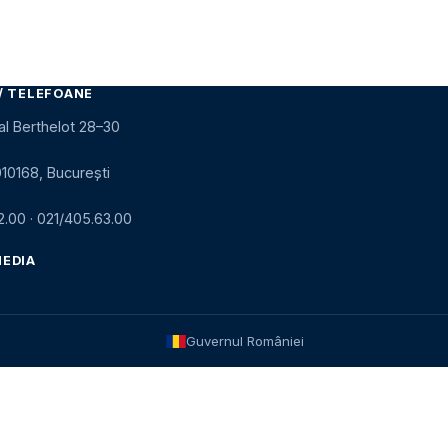
/ TELEFOANE
al Berthelot 28–30
010168, București
2.00
·
021/405.63.00
MEDIA
Guvernul României