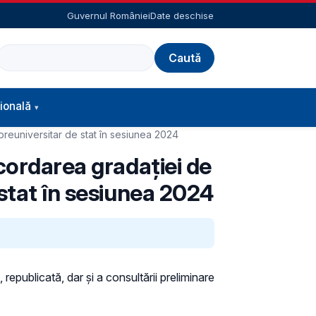
Guvernul României
Date deschise
Caută
ională
 preuniversitar de stat în sesiunea 2024
acordarea gradaţiei de
 stat în sesiunea 2024
 republicată, dar și a consultării preliminare