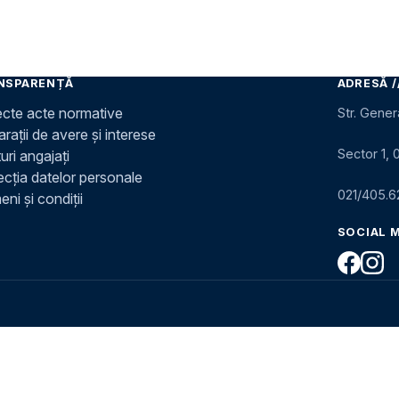
NSPARENȚĂ
ADRESĂ /
ecte acte normative
Str. Gener
rații de avere și interese
Sector 1, 
uri angajați
ecția datelor personale
021/405.6
ni și condiții
SOCIAL 