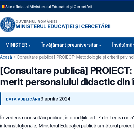
Sari la conținutul principal
Site oficial al Ministerului Educației și Cercetării
GUVERNUL ROMÂNIEI
MINISTERUL EDUCAȚIEI ȘI CERCETĂRII
Navigație principală
MINISTER
Învăţământ preuniversitar
Învățămân
Cale de navigare
Acasă
[Consultare publică] PROIECT: Metodologie şi criterii privind
[Consultare publică] PROIECT: M
merit personalului didactic din
3 aprilie 2024
DATA PUBLICĂRII
În vederea consultării publice, în condiţiile art. 7 din Legea nr.
interinstituționale, Ministerul Educaţiei publică următorul proiect