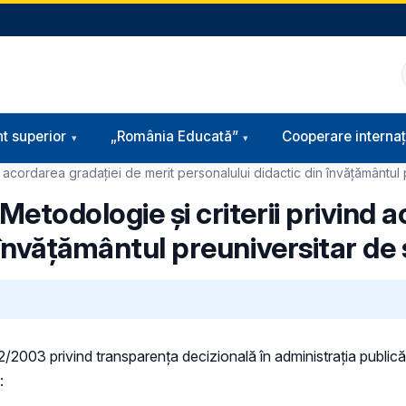
t superior
„România Educată”
Cooperare internaț
 acordarea gradaţiei de merit personalului didactic din învăţământul
etodologie şi criterii privind 
 învăţământul preuniversitar de
 52/2003 privind transparenţa decizională în administraţia publică,
: