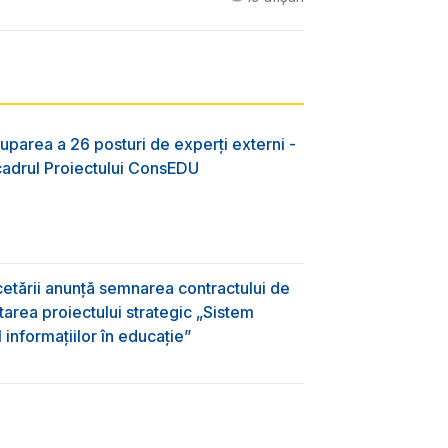
uparea a 26 posturi de experți externi -
 cadrul Proiectului ConsEDU
rcetării anunță semnarea contractului de
area proiectului strategic „Sistem
informațiilor în educație”