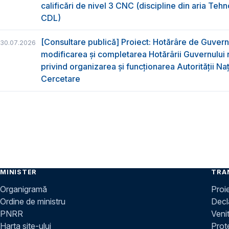
calificări de nivel 3 CNC (discipline din aria Tehno
CDL)
[Consultare publică] Proiect: Hotărâre de Guvern
30.07.2026
modificarea și completarea Hotărârii Guvernului 
privind organizarea şi funcţionarea Autorităţii Na
Cercetare
MINISTER
TRA
Organigramă
Proi
Ordine de ministru
Decla
PNRR
Venit
Harta site-ului
Prot