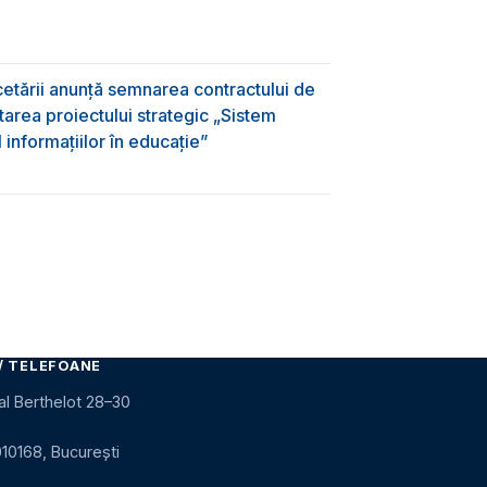
rcetării anunță semnarea contractului de
area proiectului strategic „Sistem
informațiilor în educație”
/ TELEFOANE
al Berthelot 28–30
010168, București