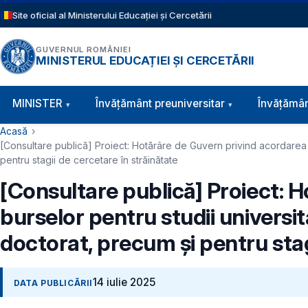
Sari la conținutul principal
Site oficial al Ministerului Educației și Cercetării
GUVERNUL ROMÂNIEI
MINISTERUL EDUCAȚIEI ȘI CERCETĂRII
Navigație principală
MINISTER
Învăţământ preuniversitar
Învățămân
Cale de navigare
Acasă
[Consultare publică] Proiect: Hotărâre de Guvern privind acordarea a
pentru stagii de cercetare în străinătate
[Consultare publică] Proiect: 
burselor pentru studii universit
doctorat, precum și pentru stag
14 iulie 2025
DATA PUBLICĂRII