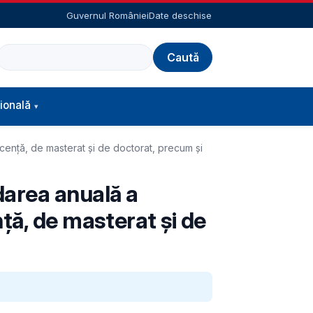
Guvernul României
Date deschise
Caută
ională
icență, de masterat și de doctorat, precum și
darea anuală a
nță, de masterat și de