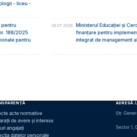
logii - liceu -
 pentru
Ministerul Educației și Ce
30.07.2026
nr. 188/2025
finanțare pentru implement
ţionale pentru
integrat de management al 
NSPARENȚĂ
ADRESĂ /
ecte acte normative
Str. Gener
rații de avere și interese
Sector 1, 
uri angajați
ecția datelor personale